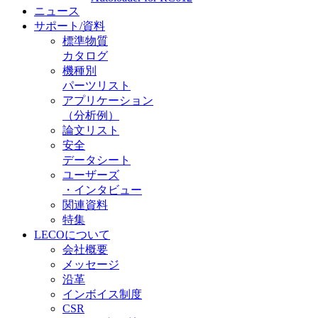
ニュース
サポート/資料
標準物質
カタログ
機種別
パーツリスト
アプリケーション
（分析例）
論文リスト
安全
データシート
ユーザーズ
・インタビュー
関連資料
特集
LECOについて
会社概要
メッセージ
沿革
インボイス制度
CSR