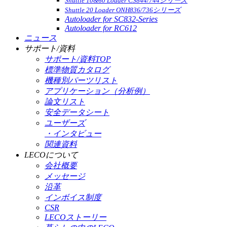
Shuttle 10&60 Loader CS844/744シリーズ
Shuttle 20 Loader ONH836/736シリーズ
Autoloader for SC832-Series
Autoloader for RC612
ニュース
サポート/資料
サポート/資料TOP
標準物質カタログ
機種別パーツリスト
アプリケーション（分析例）
論文リスト
安全データシート
ユーザーズ
・インタビュー
関連資料
LECOについて
会社概要
メッセージ
沿革
インボイス制度
CSR
LECOストーリー