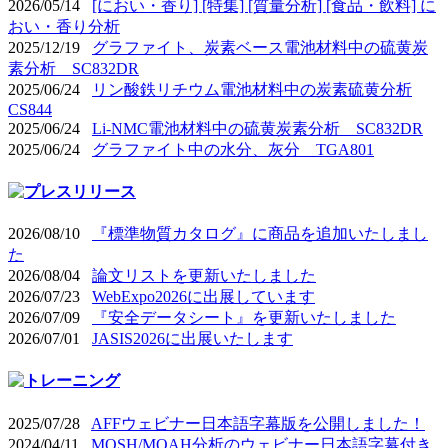
2026/05/14
[におい・香り] [特集] [質量分析] [食品・飲料] に
おい・香り分析
2025/12/19
グラファイト、炭素ベース電池材料中の硫黄炭
素分析 SC832DR
2025/06/24
リン酸鉄リチウム電池材料中の炭素硫黄分析
CS844
2025/06/24
Li-NMC電池材料中の硫黄炭素分析 SC832DR
2025/06/24
グラファイト中の水分、灰分 TGA801
2026/08/10
『標準物質カタログ』に商品を追加いたしまし
た
2026/08/04
論文リストを更新いたしました
2026/07/23
WebExpo2026に出展しています
2026/07/09
『安全データシート』を更新いたしました
2026/07/01
JASIS2026に出展いたします
2025/07/28
AFFウェビナー日本語字幕版を公開しました！
2024/04/11
MOSH/MOAH分析のウェビナー日本語字幕付き