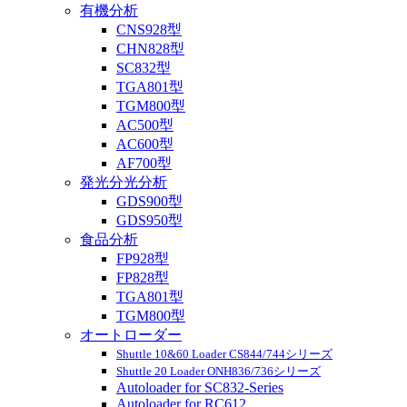
有機分析
CNS928型
CHN828型
SC832型
TGA801型
TGM800型
AC500型
AC600型
AF700型
発光分光分析
GDS900型
GDS950型
食品分析
FP928型
FP828型
TGA801型
TGM800型
オートローダー
Shuttle 10&60 Loader CS844/744シリーズ
Shuttle 20 Loader ONH836/736シリーズ
Autoloader for SC832-Series
Autoloader for RC612