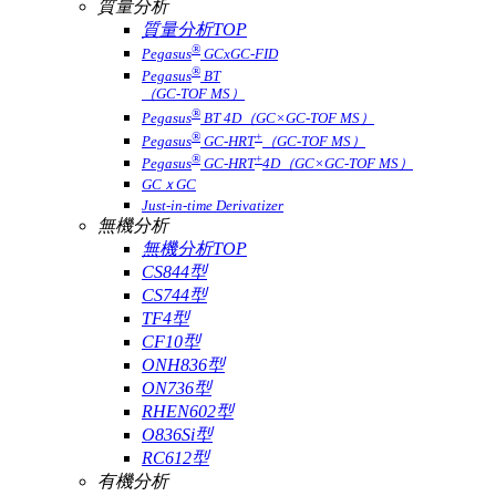
質量分析
質量分析TOP
®
Pegasus
GCxGC-FID
®
Pegasus
BT
（GC-TOF MS）
®
Pegasus
BT 4D（GC×GC-TOF MS）
®
+
Pegasus
GC-HRT
（GC-TOF MS）
®
+
Pegasus
GC-HRT
4D（GC×GC-TOF MS）
GCｘGC
Just-in-time Derivatizer
無機分析
無機分析TOP
CS844型
CS744型
TF4型
CF10型
ONH836型
ON736型
RHEN602型
O836Si型
RC612型
有機分析