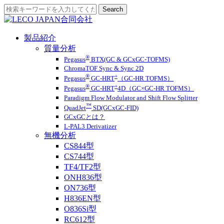
製品紹介
質量分析
®
Pegasus
BTX(GC & GCxGC-TOFMS)
ChromaTOF Sync & Sync 2D
®
+
Pegasus
GC-HRT
（GC-HR TOFMS）
®
+
Pegasus
GC-HRT
4D（GC×GC-HR TOFMS）
Paradigm Flow Modulator and Shift Flow Splitter
™
QuadJet
SD(GCxGC-FID)
GCxGCとは？
L-PAL3 Derivatizer
無機分析
CS844型
CS744型
TF4/TF2型
ONH836型
ON736型
H836EN型
O836Si型
RC612型