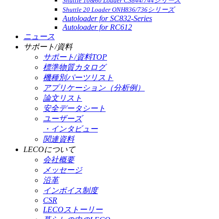
Shuttle 10&60 Loader CS844/744シリーズ
Shuttle 20 Loader ONH836/736シリーズ
Autoloader for SC832-Series
Autoloader for RC612
ニュース
サポート/資料
サポート/資料TOP
標準物質カタログ
機種別パーツリスト
アプリケーション（分析例）
論文リスト
安全データシート
ユーザーズ
・インタビュー
関連資料
LECOについて
会社概要
メッセージ
沿革
インボイス制度
CSR
LECOストーリー