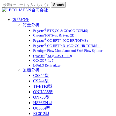
製品紹介
質量分析
®
Pegasus
BTX(GC & GCxGC-TOFMS)
ChromaTOF Sync & Sync 2D
®
+
Pegasus
GC-HRT
（GC-HR TOFMS）
®
+
Pegasus
GC-HRT
4D（GC×GC-HR TOFMS）
Paradigm Flow Modulator and Shift Flow Splitter
™
QuadJet
SD(GCxGC-FID)
GCxGCとは？
L-PAL3 Derivatizer
無機分析
CS844型
CS744型
TF4/TF2型
ONH836型
ON736型
H836EN型
O836Si型
RC612型