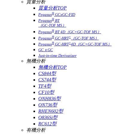
質量分析
質量分析TOP
®
Pegasus
GCxGC-FID
®
Pegasus
BT
（GC-TOF MS）
®
Pegasus
BT 4D（GC×GC-TOF MS）
®
+
Pegasus
GC-HRT
（GC-TOF MS）
®
+
Pegasus
GC-HRT
4D（GC×GC-TOF MS）
GCｘGC
Just-in-time Derivatizer
無機分析
無機分析TOP
CS844型
CS744型
TF4型
CF10型
ONH836型
ON736型
RHEN602型
O836Si型
RC612型
有機分析