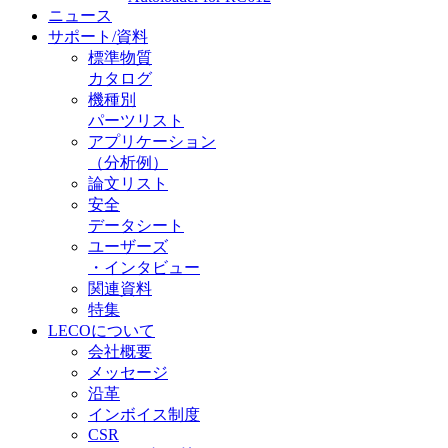
ニュース
サポート/資料
標準物質
カタログ
機種別
パーツリスト
アプリケーション
（分析例）
論文リスト
安全
データシート
ユーザーズ
・インタビュー
関連資料
特集
LECOについて
会社概要
メッセージ
沿革
インボイス制度
CSR