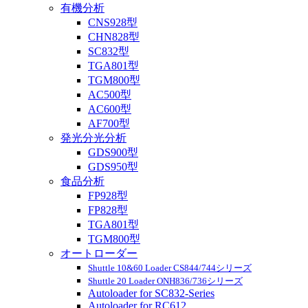
有機分析
CNS928型
CHN828型
SC832型
TGA801型
TGM800型
AC500型
AC600型
AF700型
発光分光分析
GDS900型
GDS950型
食品分析
FP928型
FP828型
TGA801型
TGM800型
オートローダー
Shuttle 10&60 Loader CS844/744シリーズ
Shuttle 20 Loader ONH836/736シリーズ
Autoloader for SC832-Series
Autoloader for RC612