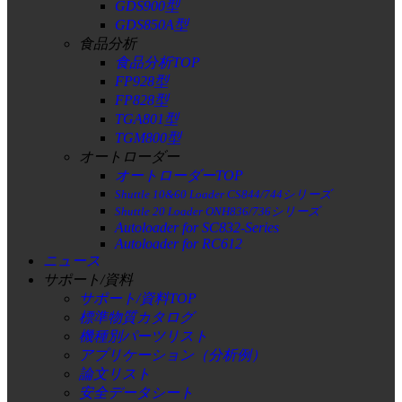
GDS900型
GDS850A型
食品分析
食品分析TOP
FP928型
FP828型
TGA801型
TGM800型
オートローダー
オートローダーTOP
Shuttle 10&60 Loader CS844/744シリーズ
Shuttle 20 Loader ONH836/736シリーズ
Autoloader for SC832-Series
Autoloader for RC612
ニュース
サポート/資料
サポート/資料TOP
標準物質カタログ
機種別パーツリスト
アプリケーション（分析例）
論文リスト
安全データシート