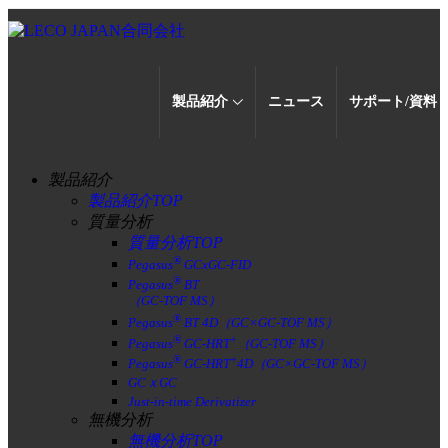
アプリケーショ
お取引のあるお客
標準物質
機種別
インボイス制
製品紹介
ニュース
サポート/資料
質量分析
無機分析
有機
会社概要
メッセージ
会社全般について
沿革
ン
製品について
論
カタログ
様
パーツリスト
度
（分析例）
®
CS844型
Pegasus
BTX(GC &
GCxGC-TOFMS)
CS744型
ChromaTOF Sync & Sync 2D
製品紹介
TF4/TF2型
®
+
Pegasus
GC-HRT
（GC-HR
製品紹介TOP
TOFMS）
ONH836型
質量分析
®
Pegasus
GC-
ON736型
+
HRT
4D（GC×GC-HR
質量分析TOP
TOFMS）
H836EN型
®
Pegasus
GCxGC-FID
Paradigm Flow Modulator
O836Si型
®
and Shift Flow Splitter
Pegasus
BT
RC612型
（GC-TOF MS）
™
QuadJet
SD(GCxGC-FID)
®
GCxGCとは？
Pegasus
BT 4D（GC×GC-TOF MS）
L-PAL3 Derivatizer
®
+
Pegasus
GC-HRT
（GC-TOF MS）
®
+
Pegasus
GC-HRT
4D（GC×GC-TOF MS）
GCｘGC
Just-in-time Derivatizer
無機分析
無機分析TOP