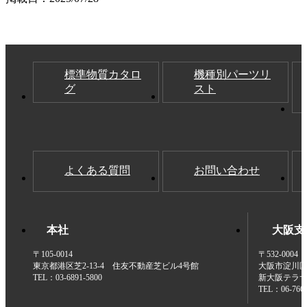
標準物質カタロ
機種別パーツリ
グ
スト
よくある質問
お問い合わせ
本社
大阪支
〒105-0014
〒532-0004
東京都港区芝2-13-4 住友不動産芝ビル4号館
大阪市淀川区西
TEL：03-6891-5800
新大阪テラサ
TEL：06-7668