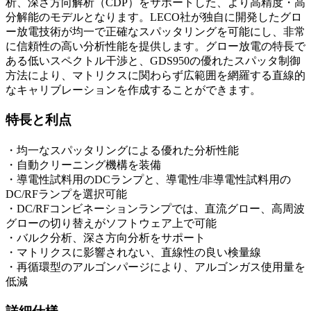
析、深さ方向解析（CDP）をサポートした、より高精度・高
分解能のモデルとなります。LECO社が独自に開発したグロ
ー放電技術が均一で正確なスパッタリングを可能にし、非常
に信頼性の高い分析性能を提供します。グロー放電の特長で
ある低いスペクトル干渉と、GDS950の優れたスパッタ制御
方法により、マトリクスに関わらず広範囲を網羅する直線的
なキャリブレーションを作成することができます。
特長と利点
・均一なスパッタリングによる優れた分析性能
・自動クリーニング機構を装備
・導電性試料用のDCランプと、導電性/非導電性試料用の
DC/RFランプを選択可能
・DC/RFコンビネーションランプでは、直流グロー、高周波
グローの切り替えがソフトウェア上で可能
・バルク分析、深さ方向分析をサポート
・マトリクスに影響されない、直線性の良い検量線
・再循環型のアルゴンパージにより、アルゴンガス使用量を
低減