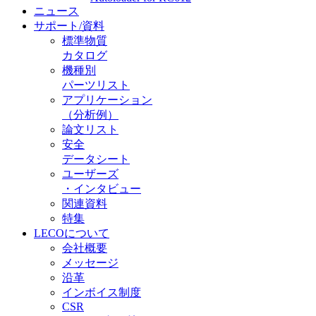
ニュース
サポート/資料
標準物質
カタログ
機種別
パーツリスト
アプリケーション
（分析例）
論文リスト
安全
データシート
ユーザーズ
・インタビュー
関連資料
特集
LECOについて
会社概要
メッセージ
沿革
インボイス制度
CSR