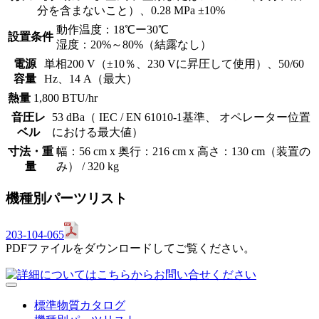
分を含まないこと）、0.28 MPa ±10%
動作温度：18℃ー30℃
設置条件
湿度：20%～80%（結露なし）
電源
単相200 V（±10％、230 Vに昇圧して使用）、50/60
容量
Hz、14 A（最大）
熱量
1,800 BTU/hr
音圧レ
53 dBa（ IEC / EN 61010-1基準、 オペレーター位置
ベル
における最大値）
寸法・重
幅：56 cm x 奥行：216 cm x 高さ：130 cm（装置の
量
み） / 320 kg
機種別パーツリスト
203-104-065
PDFファイルをダウンロードしてご覧ください。
標準物質カタログ