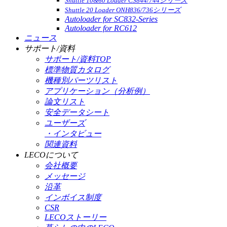
Shuttle 10&60 Loader CS844/744シリーズ
Shuttle 20 Loader ONH836/736シリーズ
Autoloader for SC832-Series
Autoloader for RC612
ニュース
サポート/資料
サポート/資料TOP
標準物質カタログ
機種別パーツリスト
アプリケーション（分析例）
論文リスト
安全データシート
ユーザーズ
・インタビュー
関連資料
LECOについて
会社概要
メッセージ
沿革
インボイス制度
CSR
LECOストーリー