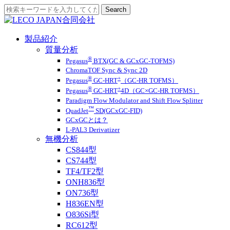
製品紹介
質量分析
®
Pegasus
BTX(GC & GCxGC-TOFMS)
ChromaTOF Sync & Sync 2D
®
+
Pegasus
GC-HRT
（GC-HR TOFMS）
®
+
Pegasus
GC-HRT
4D（GC×GC-HR TOFMS）
Paradigm Flow Modulator and Shift Flow Splitter
™
QuadJet
SD(GCxGC-FID)
GCxGCとは？
L-PAL3 Derivatizer
無機分析
CS844型
CS744型
TF4/TF2型
ONH836型
ON736型
H836EN型
O836Si型
RC612型