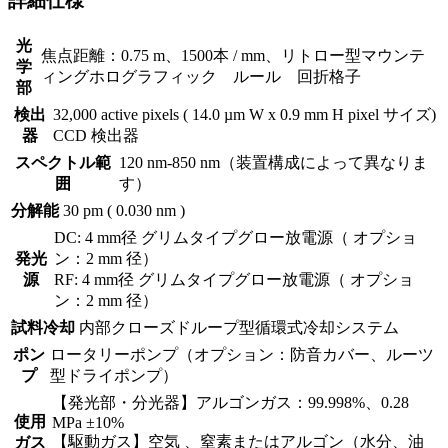
詳細仕様
光
焦点距離：0.75 m、1500本 / mm、リトロー型マウンテ
学
ィングホログラフィック ルール 回折格子
部
検出
32,000 active pixels ( 14.0 µm W x 0.9 mm H pixel サイズ)
器
CCD 検出器
スペクトル範
120 nm-850 nm（装置構成によって異なりま
囲
す）
分解能
30 pm ( 0.030 nm )
DC: 4 mm径 グリムタイプグロー放電源（ オプショ
発光
ン：2 mm 径）
源
RF: 4 mm径 グリムタイプグロー放電源（ オプショ
ン：2 mm 径）
試料冷却
内部クローズドループ型循環式冷却システム
ポン
ロータリーポンプ（オプション：防音カバー、ルーツ
プ
型ドライポンプ）
【発光部・分光器】アルゴンガス：99.998%、0.28
使用
MPa ±10%
【駆動ガス】空気 、窒素またはアルゴン（水分、油
ガス