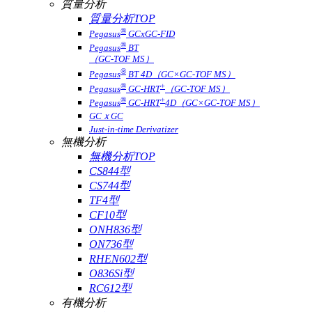
質量分析
質量分析TOP
®
Pegasus
GCxGC-FID
®
Pegasus
BT
（GC-TOF MS）
®
Pegasus
BT 4D（GC×GC-TOF MS）
®
+
Pegasus
GC-HRT
（GC-TOF MS）
®
+
Pegasus
GC-HRT
4D（GC×GC-TOF MS）
GCｘGC
Just-in-time Derivatizer
無機分析
無機分析TOP
CS844型
CS744型
TF4型
CF10型
ONH836型
ON736型
RHEN602型
O836Si型
RC612型
有機分析