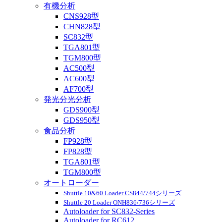
有機分析
CNS928型
CHN828型
SC832型
TGA801型
TGM800型
AC500型
AC600型
AF700型
発光分光分析
GDS900型
GDS950型
食品分析
FP928型
FP828型
TGA801型
TGM800型
オートローダー
Shuttle 10&60 Loader CS844/744シリーズ
Shuttle 20 Loader ONH836/736シリーズ
Autoloader for SC832-Series
Autoloader for RC612