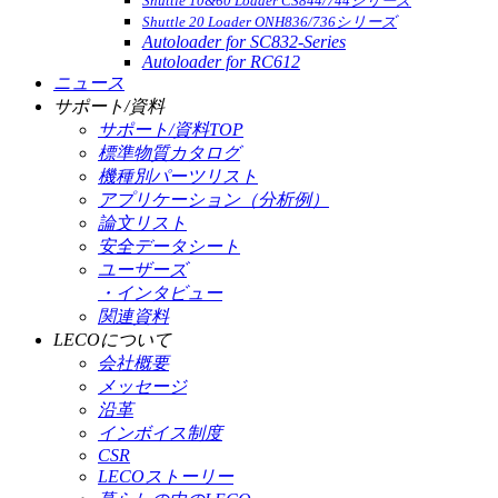
Shuttle 10&60 Loader CS844/744シリーズ
Shuttle 20 Loader ONH836/736シリーズ
Autoloader for SC832-Series
Autoloader for RC612
ニュース
サポート/資料
サポート/資料TOP
標準物質カタログ
機種別パーツリスト
アプリケーション（分析例）
論文リスト
安全データシート
ユーザーズ
・インタビュー
関連資料
LECOについて
会社概要
メッセージ
沿革
インボイス制度
CSR
LECOストーリー