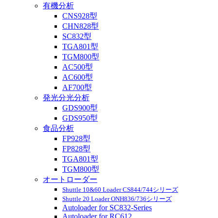
有機分析
CNS928型
CHN828型
SC832型
TGA801型
TGM800型
AC500型
AC600型
AF700型
発光分光分析
GDS900型
GDS950型
食品分析
FP928型
FP828型
TGA801型
TGM800型
オートローダー
Shuttle 10&60 Loader CS844/744シリーズ
Shuttle 20 Loader ONH836/736シリーズ
Autoloader for SC832-Series
Autoloader for RC612