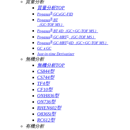
質量分析
質量分析TOP
®
Pegasus
GCxGC-FID
®
Pegasus
BT
（GC-TOF MS）
®
Pegasus
BT 4D（GC×GC-TOF MS）
®
+
Pegasus
GC-HRT
（GC-TOF MS）
®
+
Pegasus
GC-HRT
4D（GC×GC-TOF MS）
GCｘGC
Just-in-time Derivatizer
無機分析
無機分析TOP
CS844型
CS744型
TF4型
CF10型
ONH836型
ON736型
RHEN602型
O836Si型
RC612型
有機分析