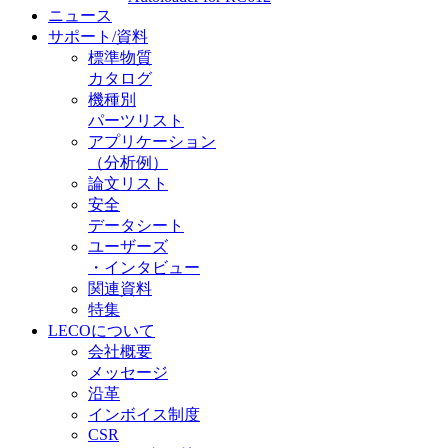
ニュース
サポート/資料
標準物質
カタログ
機種別
パーツリスト
アプリケーション
（分析例）
論文リスト
安全
データシート
ユーザーズ
・インタビュー
関連資料
特集
LECOについて
会社概要
メッセージ
沿革
インボイス制度
CSR