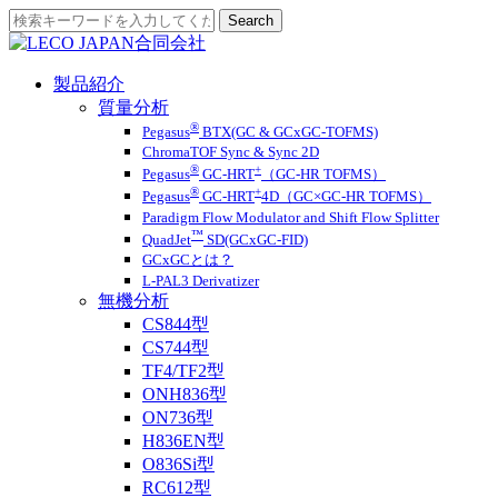
製品紹介
質量分析
®
Pegasus
BTX(GC & GCxGC-TOFMS)
ChromaTOF Sync & Sync 2D
®
+
Pegasus
GC-HRT
（GC-HR TOFMS）
®
+
Pegasus
GC-HRT
4D（GC×GC-HR TOFMS）
Paradigm Flow Modulator and Shift Flow Splitter
™
QuadJet
SD(GCxGC-FID)
GCxGCとは？
L-PAL3 Derivatizer
無機分析
CS844型
CS744型
TF4/TF2型
ONH836型
ON736型
H836EN型
O836Si型
RC612型