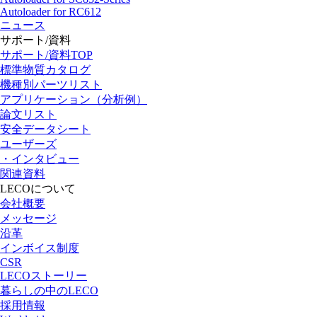
Autoloader for RC612
ニュース
サポート/資料
サポート/資料TOP
標準物質カタログ
機種別パーツリスト
アプリケーション（分析例）
論文リスト
安全データシート
ユーザーズ
・インタビュー
関連資料
LECOについて
会社概要
メッセージ
沿革
インボイス制度
CSR
LECOストーリー
暮らしの中のLECO
採用情報