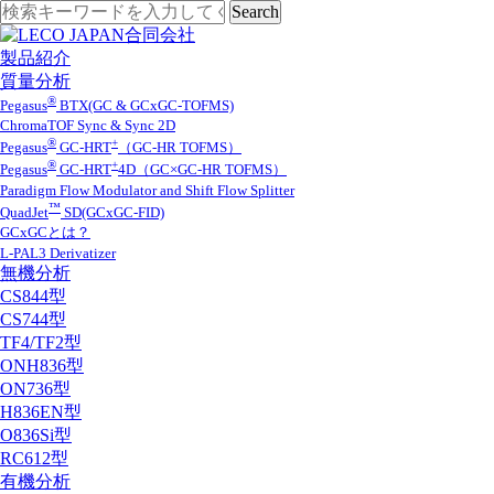
製品紹介
質量分析
®
Pegasus
BTX(GC & GCxGC-TOFMS)
ChromaTOF Sync & Sync 2D
®
+
Pegasus
GC-HRT
（GC-HR TOFMS）
®
+
Pegasus
GC-HRT
4D（GC×GC-HR TOFMS）
Paradigm Flow Modulator and Shift Flow Splitter
™
QuadJet
SD(GCxGC-FID)
GCxGCとは？
L-PAL3 Derivatizer
無機分析
CS844型
CS744型
TF4/TF2型
ONH836型
ON736型
H836EN型
O836Si型
RC612型
有機分析