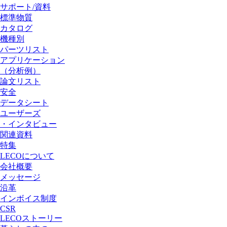
サポート/資料
標準物質
カタログ
機種別
パーツリスト
アプリケーション
（分析例）
論文リスト
安全
データシート
ユーザーズ
・インタビュー
関連資料
特集
LECOについて
会社概要
メッセージ
沿革
インボイス制度
CSR
LECOストーリー