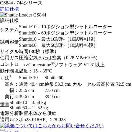
CS844 / 744シリーズ
詳細仕様
詳細仕様
Shuttle10 – 10ポジション型シャトルローダー
システム
Shuttle60 – 60ポジション型シャトルローダー
Shuttle10 – 最大10試料（10試料×1段）
試料容量
Shuttle60 – 最大60試料（10試料×6段）
サイクル時間
130秒（標準）
使用ガス
圧縮空気または窒素（0.28 MPa±10%）
®
コントロール
Cornerstone
ソフトウェア V1.81以上
動作環境
温度：15～35°C
*
Shuttle 10
Shuttle 60
寸法
高さ：
通常 40.4 cm
通常 53.3 cm, カルーセル最高位置 72.5 cm
幅：
25.6 cm
27.0 cm
奥行：
39.6 cm
39.9 cm
Shuttle10 – 3.54 kg
重量
Shuttle60 – 11.52 kg
電源
分析装置本体から供給
適用ルツボ
528-018HP、528-028