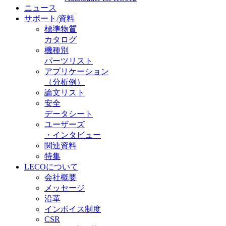
ニュース
サポート/資料
標準物質
カタログ
機種別
パーツリスト
アプリケーション
（分析例）
論文リスト
安全
データシート
ユーザーズ
・インタビュー
関連資料
特集
LECOについて
会社概要
メッセージ
沿革
インボイス制度
CSR