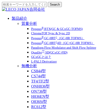
製品紹介
質量分析
®
Pegasus
BTX(GC & GCxGC-TOFMS)
ChromaTOF Sync & Sync 2D
®
+
Pegasus
GC-HRT
（GC-HR TOFMS）
®
+
Pegasus
GC-HRT
4D（GC×GC-HR TOFMS）
Paradigm Flow Modulator and Shift Flow Splitter
™
QuadJet
SD(GCxGC-FID)
GCxGCとは？
L-PAL3 Derivatizer
無機分析
CS844型
CS744型
TF4/TF2型
ONH836型
ON736型
H836EN型
O836Si型
RC612型