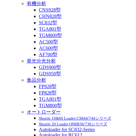
有機分析
CNS928型
CHN828型
SC832型
TGA801型
TGM800型
AC500型
AC600型
AF700型
発光分光分析
GDS900型
GDS950型
食品分析
FP928型
FP828型
TGA801型
TGM800型
オートローダー
Shuttle 10&60 Loader CS844/744シリーズ
Shuttle 20 Loader ONH836/736シリーズ
Autoloader for SC832-Series
Autoloader for RC612