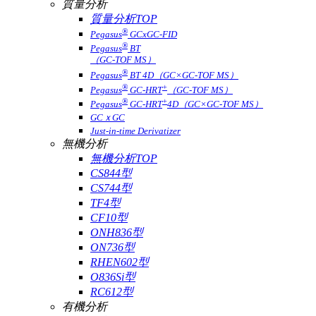
質量分析
質量分析TOP
®
Pegasus
GCxGC-FID
®
Pegasus
BT
（GC-TOF MS）
®
Pegasus
BT 4D（GC×GC-TOF MS）
®
+
Pegasus
GC-HRT
（GC-TOF MS）
®
+
Pegasus
GC-HRT
4D（GC×GC-TOF MS）
GCｘGC
Just-in-time Derivatizer
無機分析
無機分析TOP
CS844型
CS744型
TF4型
CF10型
ONH836型
ON736型
RHEN602型
O836Si型
RC612型
有機分析