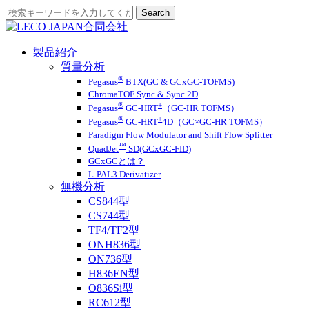
製品紹介
質量分析
®
Pegasus
BTX(GC & GCxGC-TOFMS)
ChromaTOF Sync & Sync 2D
®
+
Pegasus
GC-HRT
（GC-HR TOFMS）
®
+
Pegasus
GC-HRT
4D（GC×GC-HR TOFMS）
Paradigm Flow Modulator and Shift Flow Splitter
™
QuadJet
SD(GCxGC-FID)
GCxGCとは？
L-PAL3 Derivatizer
無機分析
CS844型
CS744型
TF4/TF2型
ONH836型
ON736型
H836EN型
O836Si型
RC612型