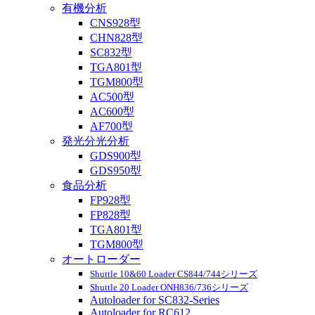
有機分析
CNS928型
CHN828型
SC832型
TGA801型
TGM800型
AC500型
AC600型
AF700型
発光分光分析
GDS900型
GDS950型
食品分析
FP928型
FP828型
TGA801型
TGM800型
オートローダー
Shuttle 10&60 Loader CS844/744シリーズ
Shuttle 20 Loader ONH836/736シリーズ
Autoloader for SC832-Series
Autoloader for RC612