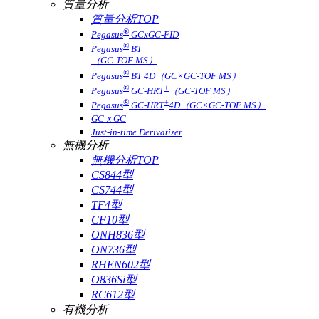
質量分析
質量分析TOP
®
Pegasus
GCxGC-FID
®
Pegasus
BT
（GC-TOF MS）
®
Pegasus
BT 4D（GC×GC-TOF MS）
®
+
Pegasus
GC-HRT
（GC-TOF MS）
®
+
Pegasus
GC-HRT
4D（GC×GC-TOF MS）
GCｘGC
Just-in-time Derivatizer
無機分析
無機分析TOP
CS844型
CS744型
TF4型
CF10型
ONH836型
ON736型
RHEN602型
O836Si型
RC612型
有機分析