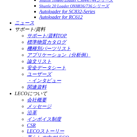
Shuttle 10&60 Loader CS844/744シリーズ
Shuttle 20 Loader ONH836/736シリーズ
Autoloader for SC832-Series
Autoloader for RC612
ニュース
サポート/資料
サポート/資料TOP
標準物質カタログ
機種別パーツリスト
アプリケーション（分析例）
論文リスト
安全データシート
ユーザーズ
・インタビュー
関連資料
LECOについて
会社概要
メッセージ
沿革
インボイス制度
CSR
LECOストーリー