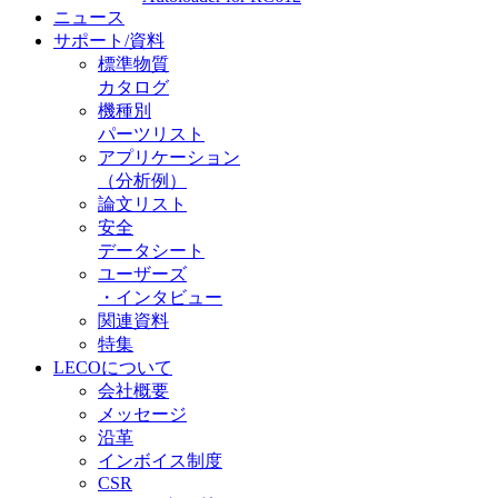
ニュース
サポート/資料
標準物質
カタログ
機種別
パーツリスト
アプリケーション
（分析例）
論文リスト
安全
データシート
ユーザーズ
・インタビュー
関連資料
特集
LECOについて
会社概要
メッセージ
沿革
インボイス制度
CSR