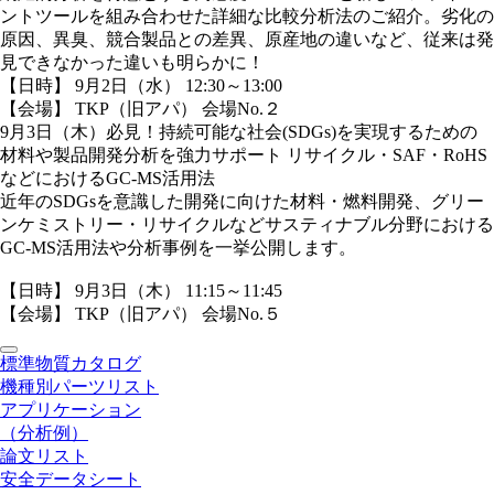
ントツールを組み合わせた詳細な比較分析法のご紹介。劣化の
原因、異臭、競合製品との差異、原産地の違いなど、従来は発
見できなかった違いも明らかに！
【日時】 9月2日（水） 12:30～13:00
【会場】 TKP（旧アパ） 会場No.２
9月3日（木）
必見！持続可能な社会(SDGs)を実現するための
材料や製品開発分析を強力サポート リサイクル・SAF・RoHS
などにおけるGC-MS活用法
近年のSDGsを意識した開発に向けた材料・燃料開発、グリー
ンケミストリー・リサイクルなどサスティナブル分野における
GC-MS活用法や分析事例を一挙公開します。
【日時】 9月3日（木） 11:15～11:45
【会場】 TKP（旧アパ） 会場No.５
標準物質カタログ
機種別パーツリスト
アプリケーション
（分析例）
論文リスト
安全データシート