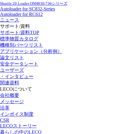
Shuttle 20 Loader ONH836/736シリーズ
Autoloader for SC832-Series
Autoloader for RC612
ニュース
サポート/資料
サポート/資料TOP
標準物質カタログ
機種別パーツリスト
アプリケーション（分析例）
論文リスト
安全データシート
ユーザーズ
・インタビュー
関連資料
LECOについて
会社概要
メッセージ
沿革
インボイス制度
CSR
LECOストーリー
暮らしの中のLECO