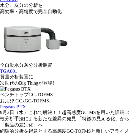
水分、灰分の分析を
高効率・高精度で完全自動化
全自動水分灰分分析装置
TGA801
質量分析装置に
次世代のBig Thingが登場!
ベンチトップGC-TOFMS
および GCxGC-TOFMS
Pegasus BTX
9月2日（水）
これで解決！！超高感度GC-MSを用いた詳細比
較分析手法による新たな差異の発見 「特徴の見える化」から
「製品の差別化」へ
網羅的分析を得意とする高感度GC-TOFMSと新しいアライメ