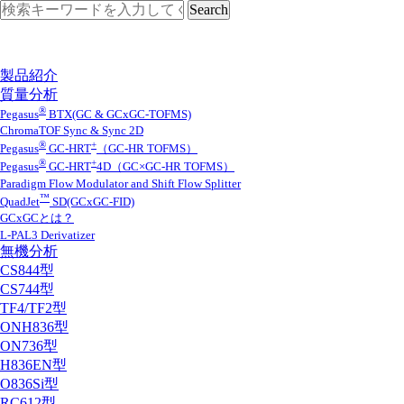
製品紹介
質量分析
®
Pegasus
BTX(GC & GCxGC-TOFMS)
ChromaTOF Sync & Sync 2D
®
+
Pegasus
GC-HRT
（GC-HR TOFMS）
®
+
Pegasus
GC-HRT
4D（GC×GC-HR TOFMS）
Paradigm Flow Modulator and Shift Flow Splitter
™
QuadJet
SD(GCxGC-FID)
GCxGCとは？
L-PAL3 Derivatizer
無機分析
CS844型
CS744型
TF4/TF2型
ONH836型
ON736型
H836EN型
O836Si型
RC612型