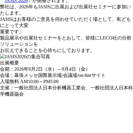
「
JASIS 2026
」が開催されます。
弊社は、2026年もJASISに出展および出展社セミナーに参加い
たします。
JASISはお客様のご意見を伺わせていただく場として、私ども
にとって大変
重要です。
製品展示や出展社セミナーをとおして、皆様にLECO社の分析
ソリューションを
お伝えできることを心待ちにしております。
出展概要
会期：2026年9月2日（水）～9月4日（金）
会場：幕張メッセ国際展示場/会議場/on-lineサイト
入場無料 AM10:00～PM5:00
主催：一般社団法人日本分析機器工業会、一般社団法人日本科
学機器協会