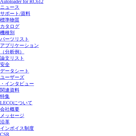
Autoloader for RC612
ニュース
サポート/資料
標準物質
カタログ
機種別
パーツリスト
アプリケーション
（分析例）
論文リスト
安全
データシート
ユーザーズ
・インタビュー
関連資料
特集
LECOについて
会社概要
メッセージ
沿革
インボイス制度
CSR