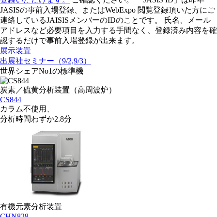
JASISの事前入場登録、またはWebExpo 閲覧登録頂いた方にご
連絡しているJAISISメンバーのIDのことです。 氏名、メール
アドレスなど必要項目を入力する手間なく、登録済み内容を確
認するだけで事前入場登録が出来ます。
展示装置
出展社セミナー
（9/2,9/3）
世界シェアNo1の標準機
炭素／硫黄分析装置（高周波炉）
CS844
カラム不使用、
分析時間わずか2.8分
有機元素分析装置
CHN828