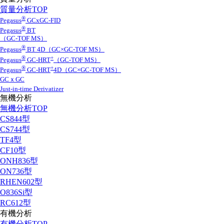
質量分析TOP
®
Pegasus
GCxGC-FID
®
Pegasus
BT
（GC-TOF MS）
®
Pegasus
BT 4D（GC×GC-TOF MS）
®
+
Pegasus
GC-HRT
（GC-TOF MS）
®
+
Pegasus
GC-HRT
4D（GC×GC-TOF MS）
GCｘGC
Just-in-time Derivatizer
無機分析
無機分析TOP
CS844型
CS744型
TF4型
CF10型
ONH836型
ON736型
RHEN602型
O836Si型
RC612型
有機分析
有機分析TOP