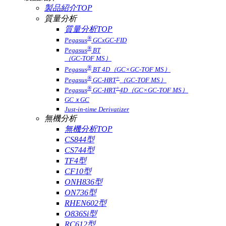
製品紹介TOP
質量分析
質量分析TOP
®
Pegasus
GCxGC-FID
®
Pegasus
BT
（GC-TOF MS）
®
Pegasus
BT 4D（GC×GC-TOF MS）
®
+
Pegasus
GC-HRT
（GC-TOF MS）
®
+
Pegasus
GC-HRT
4D（GC×GC-TOF MS）
GCｘGC
Just-in-time Derivatizer
無機分析
無機分析TOP
CS844型
CS744型
TF4型
CF10型
ONH836型
ON736型
RHEN602型
O836Si型
RC612型