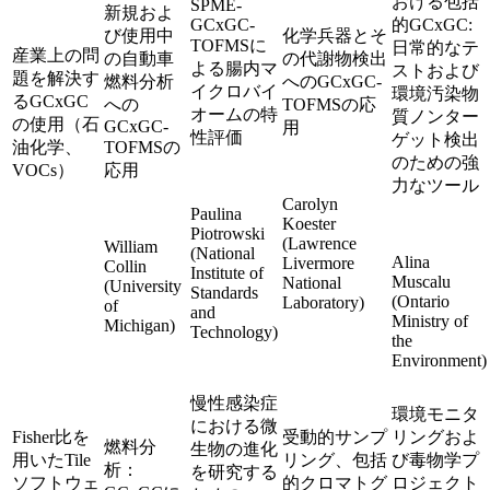
おける包括
SPME-
新規およ
GCxGC-
的GCxGC:
び使用中
化学兵器とそ
TOFMSに
日常的なテ
産業上の問
の自動車
の代謝物検出
よる腸内マ
ストおよび
題を解決す
燃料分析
へのGCxGC-
イクロバイ
環境汚染物
るGCxGC
への
TOFMSの応
オームの特
質ノンター
の使用（石
GCxGC-
用
性評価
ゲット検出
油化学、
TOFMSの
のための強
VOCs）
応用
力なツール
Carolyn
Paulina
Koester
Piotrowski
(Lawrence
William
(National
Alina
Livermore
Collin
Institute of
Muscalu
National
(University
Standards
(Ontario
Laboratory)
of
and
Ministry of
Michigan)
Technology)
the
Environment)
慢性感染症
環境モニタ
における微
Fisher比を
受動的サンプ
リングおよ
燃料分
生物の進化
用いたTile
リング、包括
び毒物学プ
析：
を研究する
ソフトウェ
的クロマトグ
ロジェクト