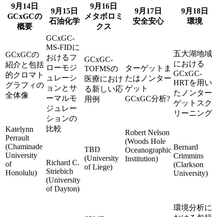
9月14日
9月16日
9月15日
9月17日
9月18日
GCxGCの
メタボロミ
石油化学
安全安心
環境
概要
クス
GCxGC-
MS-FIDに
五大湖地域
GCxGCの
おけるフ
GCxGC-
における
紹介と包括
ローモジ
ターゲットま
TOFMSの
GCxGC-
的クロマト
ュレーシ
たはノンター
医療におけ
HRTを用い
グラフィの
ョンとサ
ゲット
る新しい応
たノンター
全体像
ーマルモ
GCxGC分析?
用例
ゲットスク
ジュレー
リーニング
ションの
比較
Katelynn
Robert Nelson
Perrault
(Woods Hole
(Chaminade
Bernard
TBD
Oceanographic
University
Crimmins
(University
Institution)
Richard C.
of
(Clarkson
of Liege)
Striebich
Honolulu)
University)
(University
of Dayton)
環境分析に