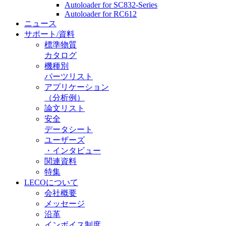
Autoloader for SC832-Series
Autoloader for RC612
ニュース
サポート/資料
標準物質
カタログ
機種別
パーツリスト
アプリケーション
（分析例）
論文リスト
安全
データシート
ユーザーズ
・インタビュー
関連資料
特集
LECOについて
会社概要
メッセージ
沿革
インボイス制度