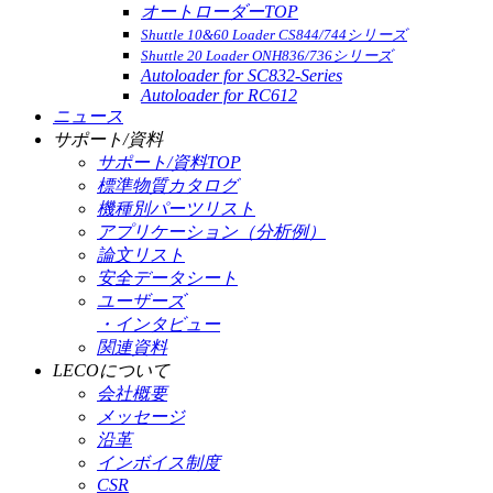
オートローダーTOP
Shuttle 10&60 Loader CS844/744シリーズ
Shuttle 20 Loader ONH836/736シリーズ
Autoloader for SC832-Series
Autoloader for RC612
ニュース
サポート/資料
サポート/資料TOP
標準物質カタログ
機種別パーツリスト
アプリケーション（分析例）
論文リスト
安全データシート
ユーザーズ
・インタビュー
関連資料
LECOについて
会社概要
メッセージ
沿革
インボイス制度
CSR