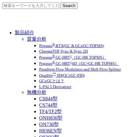
製品紹介
質量分析
®
Pegasus
BTX(GC & GCxGC-TOFMS)
ChromaTOF Sync & Sync 2D
®
+
Pegasus
GC-HRT
（GC-HR TOFMS）
®
+
Pegasus
GC-HRT
4D（GC×GC-HR TOFMS）
Paradigm Flow Modulator and Shift Flow Splitter
™
QuadJet
SD(GCxGC-FID)
GCxGCとは？
L-PAL3 Derivatizer
無機分析
CS844型
CS744型
TF4/TF2型
ONH836型
ON736型
H836EN型