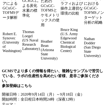
GCxGCに
ための
アによる
ラフィおよび
における
よる炭化
GCxGC-
GCxGC-
GCxGC-
操作上適切な
TOFMSと
水素の標
TOFMSデ
TOFMSノン
環境の比較
ケモメトリ
準化
ータ解析
ターゲット
ックスの使
分析の戦略
用
Bruce King
Thomas
Robert E.
(U.S. Army
Loegel
Synovec
Edgewood
Nathan
(US Naval
Heather
(University
Chemical
Dodder
Research
Bean
of
Biological
(San Diego
Laboratory)
(Arizona
Washington)
Center)
State
State
University)
University)
GCMSでより多くの情報を得たい、複雑なサンプルで苦労し
ている、ラボの生産性を高めたい皆様、是非ご参加くださ
い。
参加登録はこちら
開催日時：2020年9月14日（月）～9月18日（金）
開始時間：全日程日本時間24時（深夜12時）
テーマ：