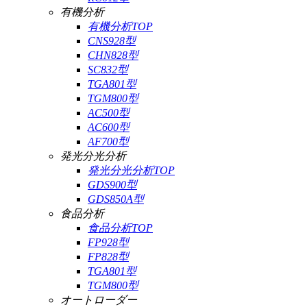
有機分析
有機分析TOP
CNS928型
CHN828型
SC832型
TGA801型
TGM800型
AC500型
AC600型
AF700型
発光分光分析
発光分光分析TOP
GDS900型
GDS850A型
食品分析
食品分析TOP
FP928型
FP828型
TGA801型
TGM800型
オートローダー