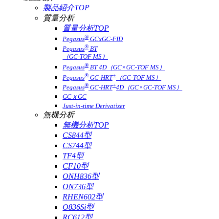
製品紹介TOP
質量分析
質量分析TOP
®
Pegasus
GCxGC-FID
®
Pegasus
BT
（GC-TOF MS）
®
Pegasus
BT 4D（GC×GC-TOF MS）
®
+
Pegasus
GC-HRT
（GC-TOF MS）
®
+
Pegasus
GC-HRT
4D（GC×GC-TOF MS）
GCｘGC
Just-in-time Derivatizer
無機分析
無機分析TOP
CS844型
CS744型
TF4型
CF10型
ONH836型
ON736型
RHEN602型
O836Si型
RC612型