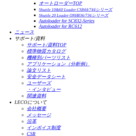
オートローダーTOP
Shuttle 10&60 Loader CS844/744シリーズ
Shuttle 20 Loader ONH836/736シリーズ
Autoloader for SC832-Series
Autoloader for RC612
ニュース
サポート/資料
サポート/資料TOP
標準物質カタログ
機種別パーツリスト
アプリケーション（分析例）
論文リスト
安全データシート
ユーザーズ
・インタビュー
関連資料
LECOについて
会社概要
メッセージ
沿革
インボイス制度
CSR