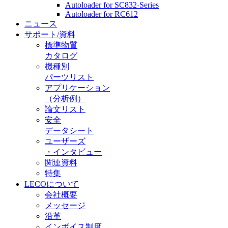
Autoloader for SC832-Series
Autoloader for RC612
ニュース
サポート/資料
標準物質
カタログ
機種別
パーツリスト
アプリケーション
（分析例）
論文リスト
安全
データシート
ユーザーズ
・インタビュー
関連資料
特集
LECOについて
会社概要
メッセージ
沿革
インボイス制度