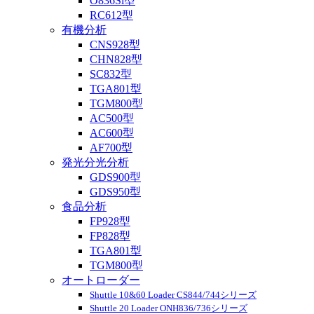
O836Si型
RC612型
有機分析
CNS928型
CHN828型
SC832型
TGA801型
TGM800型
AC500型
AC600型
AF700型
発光分光分析
GDS900型
GDS950型
食品分析
FP928型
FP828型
TGA801型
TGM800型
オートローダー
Shuttle 10&60 Loader CS844/744シリーズ
Shuttle 20 Loader ONH836/736シリーズ