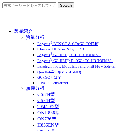
製品紹介
質量分析
®
Pegasus
BTX(GC & GCxGC-TOFMS)
ChromaTOF Sync & Sync 2D
®
+
Pegasus
GC-HRT
（GC-HR TOFMS）
®
+
Pegasus
GC-HRT
4D（GC×GC-HR TOFMS）
Paradigm Flow Modulator and Shift Flow Splitter
™
QuadJet
SD(GCxGC-FID)
GCxGCとは？
L-PAL3 Derivatizer
無機分析
CS844型
CS744型
TF4/TF2型
ONH836型
ON736型
H836EN型