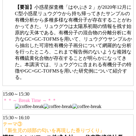
【要旨】
小惑星探査機「はやぶさ２」が2020年12月に
C型小惑星リュウグウから持ち帰ってきたサンプルの
有機分析から多種多様な有機分子が存在することがわ
かってきた。リュウグウは太陽系初期の情報を残す始
原的な天体である。有機分子の混合物の分離分析に有
力なGC×GC-TOFMSを用いて、リュウグウサンプルか
ら抽出した可溶性有機分子画分について網羅的な分析
を行ったところ、これまで報告例のないような複雑な
有機硫黄化合物が存在することが明らかになってき
た。本講演では、リュウグウに含まれる有機分子の特
徴やGC×GC-TOFMSを用いた研究例について紹介す
る。
15:00～15:30
＊＊～ Break Time ～＊＊
15:30～16:10
テーマ③
『新生児の頭部の匂いを再現した香りづくり』