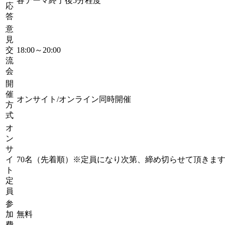
各テーマ終了後5分程度
応
答
意
見
交
18:00～20:00
流
会
開
催
オンサイト/オンライン同時開催
方
式
オ
ン
サ
イ
70名（先着順）※定員になり次第、締め切らせて頂き
ト
定
員
参
加
無料
費