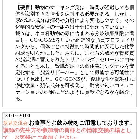
【要旨】
動物のマーキング臭は、時間が経過しても個
体を識別できる情報を保持する必要がある。しかし、
尿の匂い成分は揮発や分解により変化しやすく、その
化学的な安定性の仕組みは十分に分かっていない。
我々は、ネコ科動物の尿に含まれる分岐鎖脂肪酸に着
目し、GC×GC/MSを用いた網羅的な脂質プロファイリ
ングから、個体ごとに特徴的で時間的に安定した化学
組成を明らかにした。さらに、これらの成分が腎皮質
の脂質滴に蓄えられたトリアシルグリセロールに由来
することを示し、腎臓が尿中の個体識別シグナルを安
定化する「脂質リザーバー」として機能する可能性に
ついて見出した。GC×GC/MSが、複雑な生体試料中に
潜む微量・類似成分を可視化し、動物の匂いコミュニ
ケーションの理解にどのように貢献できるかを紹介す
る。
18:00～20:00
お食事とお飲み物をご用意しております。
意見交流会
講師の先生方や参加者の皆様との情報交換の場とし
て、お気軽にご参加ください。