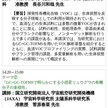
科 准教授 長谷川和哉 先生
【要旨】
揮発性有機化合物（VOC）は、生体状態を反
映する分子情報としての利用が期待されている。一方
で、血清などの生体試料には多数の微量VOCが含まれ
ることに加え、試料の粘性、前処理条件、容器由来成
分やブランクの影響など、ノンターゲット解析を行う
上で多くの課題がある。本講演では、当研究室におけ
るGC×GC-TOFMSを用いたVOC解析基盤を紹介すると
ともに、血清VOCプロファイリングの実際、試料調製
やブランク管理の課題、多変量解析を用いた生体状態
解析への展開について概説する。
14:20～15:00
テーマ②
『GC×GC-TOFMSで明らかにする小惑星リュウグウの有機
分子の多様性』
講師：国立研究開発法人 宇宙航空研究開発機構
（JAXA） 宇宙科学研究所 太陽系科学研究系
准教授 菅原春菜 先生