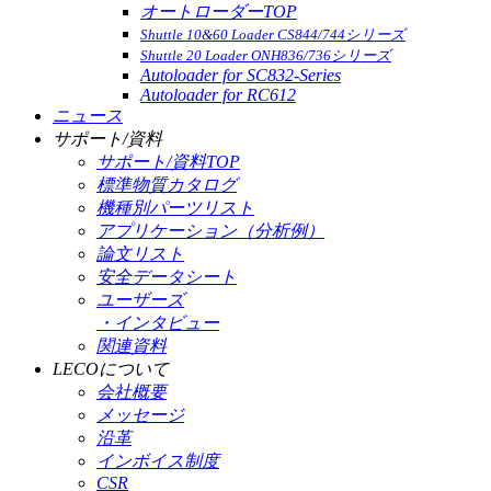
オートローダーTOP
Shuttle 10&60 Loader CS844/744シリーズ
Shuttle 20 Loader ONH836/736シリーズ
Autoloader for SC832-Series
Autoloader for RC612
ニュース
サポート/資料
サポート/資料TOP
標準物質カタログ
機種別パーツリスト
アプリケーション（分析例）
論文リスト
安全データシート
ユーザーズ
・インタビュー
関連資料
LECOについて
会社概要
メッセージ
沿革
インボイス制度
CSR