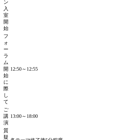
ン
入
室
開
始
フ
ォ
ー
ラ
ム
開
12:50～12:55
始
に
際
し
て
ご
講
13:00～18:00
演
質
疑