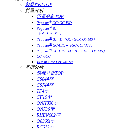
製品紹介TOP
質量分析
質量分析TOP
®
Pegasus
GCxGC-FID
®
Pegasus
BT
（GC-TOF MS）
®
Pegasus
BT 4D（GC×GC-TOF MS）
®
+
Pegasus
GC-HRT
（GC-TOF MS）
®
+
Pegasus
GC-HRT
4D（GC×GC-TOF MS）
GCｘGC
Just-in-time Derivatizer
無機分析
無機分析TOP
CS844型
CS744型
TF4型
CF10型
ONH836型
ON736型
RHEN602型
O836Si型
RC612型