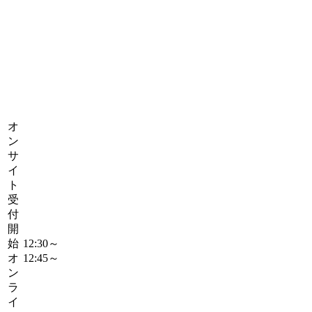
オ
ン
サ
イ
ト
受
付
開
始
12:30～
オ
12:45～
ン
ラ
イ