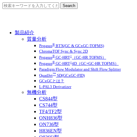
製品紹介
質量分析
®
Pegasus
BTX(GC & GCxGC-TOFMS)
ChromaTOF Sync & Sync 2D
®
+
Pegasus
GC-HRT
（GC-HR TOFMS）
®
+
Pegasus
GC-HRT
4D（GC×GC-HR TOFMS）
Paradigm Flow Modulator and Shift Flow Splitter
™
QuadJet
SD(GCxGC-FID)
GCxGCとは？
L-PAL3 Derivatizer
無機分析
CS844型
CS744型
TF4/TF2型
ONH836型
ON736型
H836EN型