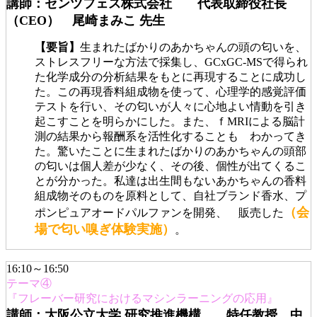
講師：センツフェス株式会社 代表取締役社長
（CEO） 尾崎まみこ 先生
【要旨】
生まれたばかりのあかちゃんの頭の匂いを、
ストレスフリーな方法で採集し、GCxGC-MSで得られ
た化学成分の分析結果をもとに再現することに成功し
た。この再現香料組成物を使って、心理学的感覚評価
テストを行い、その匂いが人々に心地よい情動を引き
起こすことを明らかにした。また、ｆMRIによる脳計
測の結果から報酬系を活性化することも わかってき
た。驚いたことに生まれたばかりのあかちゃんの頭部
の匂いは個人差が少なく、その後、個性が出てくるこ
とが分かった。私達は出生間もないあかちゃんの香料
組成物そのものを原料として、自社ブランド香水、プ
（会
ポンピュアオードパルファンを開発、 販売した
場で匂い嗅ぎ体験実施）
。
16:10～16:50
テーマ④
『フレーバー研究におけるマシンラーニングの応用』
講師：大阪公立大学 研究推進機構 特任教授 中