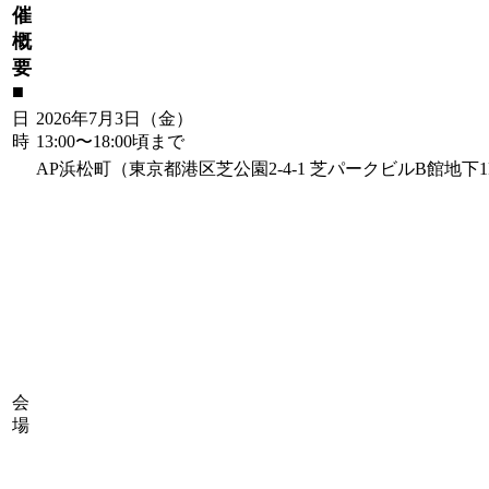
催
概
要
■
⽇
2026年7⽉3⽇（金）
時
13:00〜18:00頃まで
AP浜松町（東京都港区芝公園2-4-1 芝パークビルB館地下1
会
場