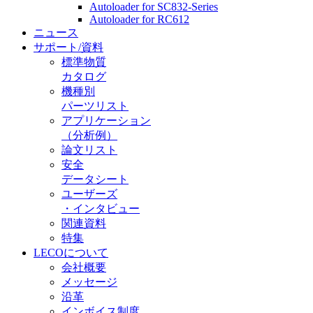
Autoloader for SC832-Series
Autoloader for RC612
ニュース
サポート/資料
標準物質
カタログ
機種別
パーツリスト
アプリケーション
（分析例）
論文リスト
安全
データシート
ユーザーズ
・インタビュー
関連資料
特集
LECOについて
会社概要
メッセージ
沿革
インボイス制度