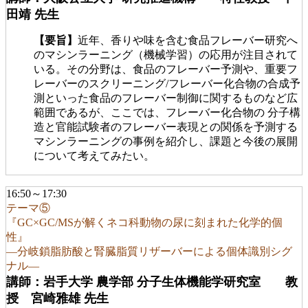
田靖 先生
【要旨】
近年、香りや味を含む食品フレーバー研究へ
のマシンラーニング（機械学習）の応用が注目されて
いる。その分野は、食品のフレーバー予測や、重要フ
レーバーのスクリーニング/フレーバー化合物の合成予
測といった食品のフレーバー制御に関するものなど広
範囲であるが、ここでは、フレーバー化合物の 分子構
造と官能試験者のフレーバー表現との関係を予測する
マシンラーニングの事例を紹介し、課題と今後の展開
について考えてみたい。
16:50～17:30
テーマ⑤
『GC×GC/MSが解くネコ科動物の尿に刻まれた化学的個
性』
—分岐鎖脂肪酸と腎臓脂質リザーバーによる個体識別シグ
ナル—
講師：岩手大学 農学部 分子生体機能学研究室 教
授 宮崎雅雄 先生