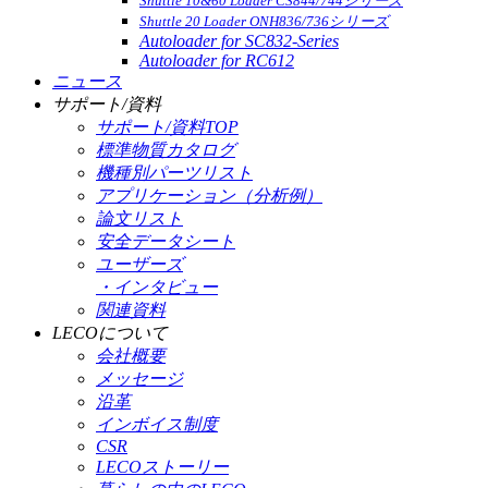
Shuttle 10&60 Loader CS844/744シリーズ
Shuttle 20 Loader ONH836/736シリーズ
Autoloader for SC832-Series
Autoloader for RC612
ニュース
サポート/資料
サポート/資料TOP
標準物質カタログ
機種別パーツリスト
アプリケーション（分析例）
論文リスト
安全データシート
ユーザーズ
・インタビュー
関連資料
LECOについて
会社概要
メッセージ
沿革
インボイス制度
CSR
LECOストーリー