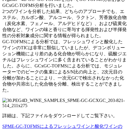
GCxGC-TOFMS分析を行いました。
2つのワインを分析した結果、どちらのアプローチでも、エ
ステル、カルボン酸、アルコール、ラクトン、芳香族化合物
（炭化水素、フェノール、アルデヒドなど）、および硫黄化
合物など、ワインの味と香りに寄与する揮発性および半揮発
性の分析対象成分に関する情報が得られました。
GC-TOFMSによる分析では、フレッシュワインと酸化した
ワインのTICは非常に類似していましたが、デコンボリュー
ション機能により差のある化合物が明らかになり、硫酸ジエ
チルはフレッシュワインに多く含まれていることがわかりま
した。さらに、GCxGC-TOFMSによる分析では、モジュレ
ーターでのピークの集束によるS/N比の向上と、2次元目の
分離が加わることにより、一次元GCで検出されなかった化
合物や共溶出した化合物を分離、検出することができまし
た。
詳細は、下記ファイルをダウンロードしてご覧下さい。
SPME-GC-TOFMSによるフレッシュワインと酸化ワインの