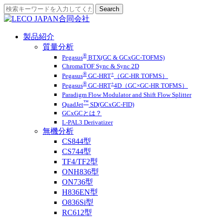
製品紹介
質量分析
®
Pegasus
BTX(GC & GCxGC-TOFMS)
ChromaTOF Sync & Sync 2D
®
+
Pegasus
GC-HRT
（GC-HR TOFMS）
®
+
Pegasus
GC-HRT
4D（GC×GC-HR TOFMS）
Paradigm Flow Modulator and Shift Flow Splitter
™
QuadJet
SD(GCxGC-FID)
GCxGCとは？
L-PAL3 Derivatizer
無機分析
CS844型
CS744型
TF4/TF2型
ONH836型
ON736型
H836EN型
O836Si型
RC612型