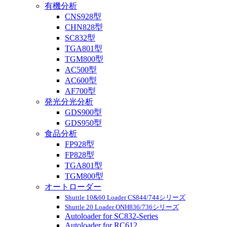
有機分析
CNS928型
CHN828型
SC832型
TGA801型
TGM800型
AC500型
AC600型
AF700型
発光分光分析
GDS900型
GDS950型
食品分析
FP928型
FP828型
TGA801型
TGM800型
オートローダー
Shuttle 10&60 Loader CS844/744シリーズ
Shuttle 20 Loader ONH836/736シリーズ
Autoloader for SC832-Series
Autoloader for RC612