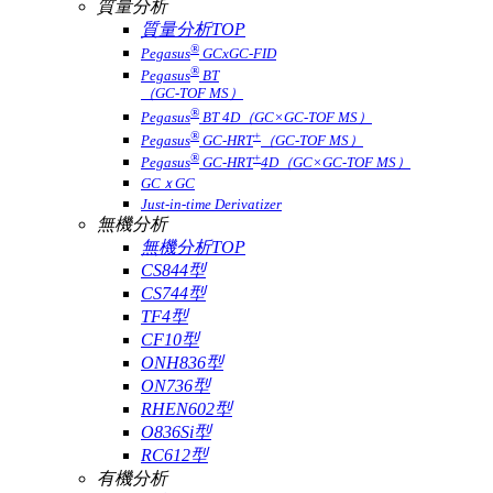
質量分析
質量分析TOP
®
Pegasus
GCxGC-FID
®
Pegasus
BT
（GC-TOF MS）
®
Pegasus
BT 4D（GC×GC-TOF MS）
®
+
Pegasus
GC-HRT
（GC-TOF MS）
®
+
Pegasus
GC-HRT
4D（GC×GC-TOF MS）
GCｘGC
Just-in-time Derivatizer
無機分析
無機分析TOP
CS844型
CS744型
TF4型
CF10型
ONH836型
ON736型
RHEN602型
O836Si型
RC612型
有機分析