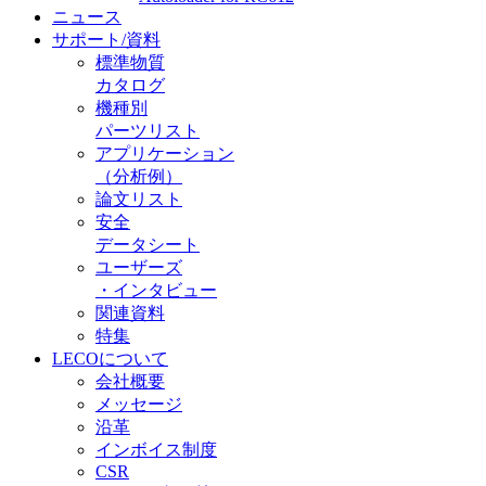
ニュース
サポート/資料
標準物質
カタログ
機種別
パーツリスト
アプリケーション
（分析例）
論文リスト
安全
データシート
ユーザーズ
・インタビュー
関連資料
特集
LECOについて
会社概要
メッセージ
沿革
インボイス制度
CSR