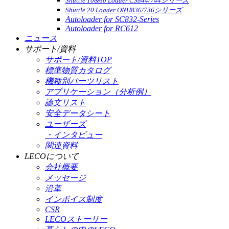
Shuttle 10&60 Loader CS844/744シリーズ
Shuttle 20 Loader ONH836/736シリーズ
Autoloader for SC832-Series
Autoloader for RC612
ニュース
サポート/資料
サポート/資料TOP
標準物質カタログ
機種別パーツリスト
アプリケーション（分析例）
論文リスト
安全データシート
ユーザーズ
・インタビュー
関連資料
LECOについて
会社概要
メッセージ
沿革
インボイス制度
CSR
LECOストーリー