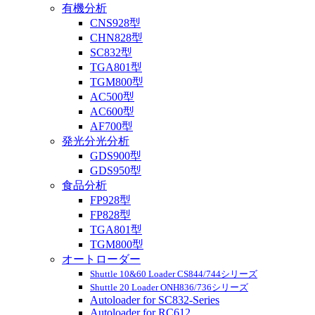
有機分析
CNS928型
CHN828型
SC832型
TGA801型
TGM800型
AC500型
AC600型
AF700型
発光分光分析
GDS900型
GDS950型
食品分析
FP928型
FP828型
TGA801型
TGM800型
オートローダー
Shuttle 10&60 Loader CS844/744シリーズ
Shuttle 20 Loader ONH836/736シリーズ
Autoloader for SC832-Series
Autoloader for RC612