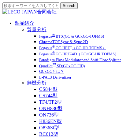
製品紹介
質量分析
®
Pegasus
BTX(GC & GCxGC-TOFMS)
ChromaTOF Sync & Sync 2D
®
+
Pegasus
GC-HRT
（GC-HR TOFMS）
®
+
Pegasus
GC-HRT
4D（GC×GC-HR TOFMS）
Paradigm Flow Modulator and Shift Flow Splitter
™
QuadJet
SD(GCxGC-FID)
GCxGCとは？
L-PAL3 Derivatizer
無機分析
CS844型
CS744型
TF4/TF2型
ONH836型
ON736型
H836EN型
O836Si型
RC612型