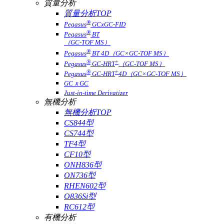
質量分析
質量分析TOP
®
Pegasus
GCxGC-FID
®
Pegasus
BT
（GC-TOF MS）
®
Pegasus
BT 4D（GC×GC-TOF MS）
®
+
Pegasus
GC-HRT
（GC-TOF MS）
®
+
Pegasus
GC-HRT
4D（GC×GC-TOF MS）
GCｘGC
Just-in-time Derivatizer
無機分析
無機分析TOP
CS844型
CS744型
TF4型
CF10型
ONH836型
ON736型
RHEN602型
O836Si型
RC612型
有機分析