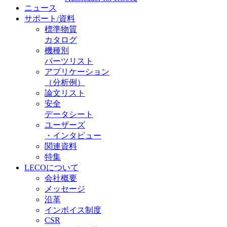
ニュース
サポート/資料
標準物質
カタログ
機種別
パーツリスト
アプリケーション
（分析例）
論文リスト
安全
データシート
ユーザーズ
・インタビュー
関連資料
特集
LECOについて
会社概要
メッセージ
沿革
インボイス制度
CSR