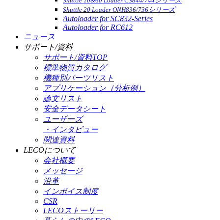
Shuttle 10&60 Loader CS844/744シリーズ
Shuttle 20 Loader ONH836/736シリーズ
Autoloader for SC832-Series
Autoloader for RC612
ニュース
サポート/資料
サポート/資料TOP
標準物質カタログ
機種別パーツリスト
アプリケーション（分析例）
論文リスト
安全データシート
ユーザーズ
・インタビュー
関連資料
LECOについて
会社概要
メッセージ
沿革
インボイス制度
CSR
LECOストーリー