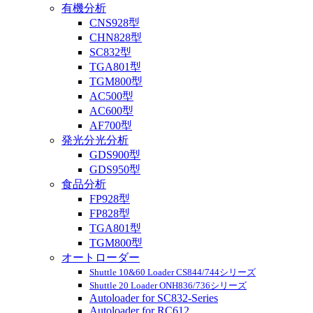
有機分析
CNS928型
CHN828型
SC832型
TGA801型
TGM800型
AC500型
AC600型
AF700型
発光分光分析
GDS900型
GDS950型
食品分析
FP928型
FP828型
TGA801型
TGM800型
オートローダー
Shuttle 10&60 Loader CS844/744シリーズ
Shuttle 20 Loader ONH836/736シリーズ
Autoloader for SC832-Series
Autoloader for RC612