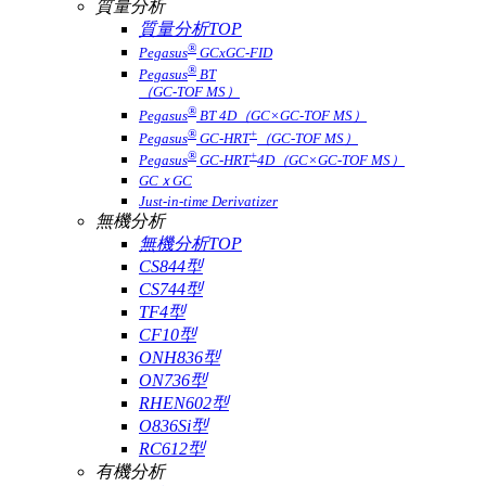
質量分析
質量分析TOP
®
Pegasus
GCxGC-FID
®
Pegasus
BT
（GC-TOF MS）
®
Pegasus
BT 4D（GC×GC-TOF MS）
®
+
Pegasus
GC-HRT
（GC-TOF MS）
®
+
Pegasus
GC-HRT
4D（GC×GC-TOF MS）
GCｘGC
Just-in-time Derivatizer
無機分析
無機分析TOP
CS844型
CS744型
TF4型
CF10型
ONH836型
ON736型
RHEN602型
O836Si型
RC612型
有機分析