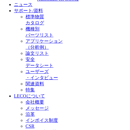
ニュース
サポート/資料
標準物質
カタログ
機種別
パーツリスト
アプリケーション
（分析例）
論文リスト
安全
データシート
ユーザーズ
・インタビュー
関連資料
特集
LECOについて
会社概要
メッセージ
沿革
インボイス制度
CSR