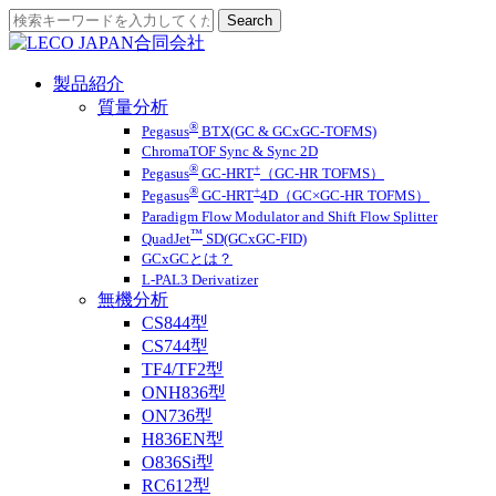
製品紹介
質量分析
®
Pegasus
BTX(GC & GCxGC-TOFMS)
ChromaTOF Sync & Sync 2D
®
+
Pegasus
GC-HRT
（GC-HR TOFMS）
®
+
Pegasus
GC-HRT
4D（GC×GC-HR TOFMS）
Paradigm Flow Modulator and Shift Flow Splitter
™
QuadJet
SD(GCxGC-FID)
GCxGCとは？
L-PAL3 Derivatizer
無機分析
CS844型
CS744型
TF4/TF2型
ONH836型
ON736型
H836EN型
O836Si型
RC612型