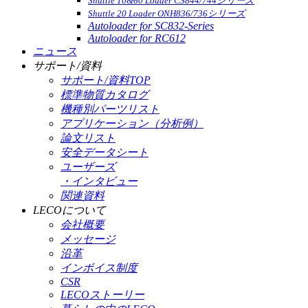
Shuttle 10&60 Loader CS844/744シリーズ
Shuttle 20 Loader ONH836/736シリーズ
Autoloader for SC832-Series
Autoloader for RC612
ニュース
サポート/資料
サポート/資料TOP
標準物質カタログ
機種別パーツリスト
アプリケーション（分析例）
論文リスト
安全データシート
ユーザーズ
・インタビュー
関連資料
LECOについて
会社概要
メッセージ
沿革
インボイス制度
CSR
LECOストーリー