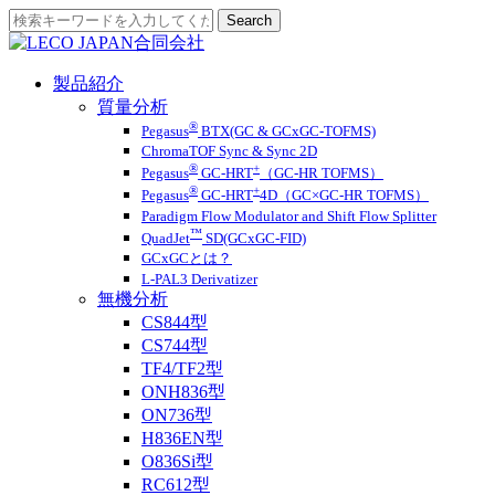
製品紹介
質量分析
®
Pegasus
BTX(GC & GCxGC-TOFMS)
ChromaTOF Sync & Sync 2D
®
+
Pegasus
GC-HRT
（GC-HR TOFMS）
®
+
Pegasus
GC-HRT
4D（GC×GC-HR TOFMS）
Paradigm Flow Modulator and Shift Flow Splitter
™
QuadJet
SD(GCxGC-FID)
GCxGCとは？
L-PAL3 Derivatizer
無機分析
CS844型
CS744型
TF4/TF2型
ONH836型
ON736型
H836EN型
O836Si型
RC612型