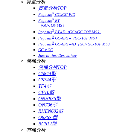
質量分析
質量分析TOP
®
Pegasus
GCxGC-FID
®
Pegasus
BT
（GC-TOF MS）
®
Pegasus
BT 4D（GC×GC-TOF MS）
®
+
Pegasus
GC-HRT
（GC-TOF MS）
®
+
Pegasus
GC-HRT
4D（GC×GC-TOF MS）
GCｘGC
Just-in-time Derivatizer
無機分析
無機分析TOP
CS844型
CS744型
TF4型
CF10型
ONH836型
ON736型
RHEN602型
O836Si型
RC612型
有機分析