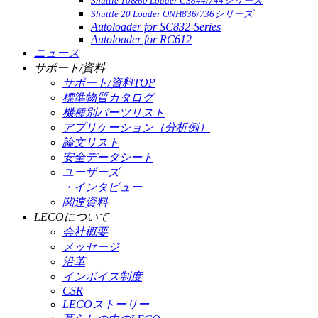
Shuttle 10&60 Loader CS844/744シリーズ
Shuttle 20 Loader ONH836/736シリーズ
Autoloader for SC832-Series
Autoloader for RC612
ニュース
サポート/資料
サポート/資料TOP
標準物質カタログ
機種別パーツリスト
アプリケーション（分析例）
論文リスト
安全データシート
ユーザーズ
・インタビュー
関連資料
LECOについて
会社概要
メッセージ
沿革
インボイス制度
CSR
LECOストーリー