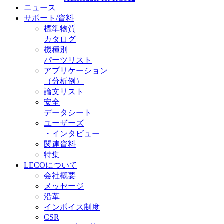
ニュース
サポート/資料
標準物質
カタログ
機種別
パーツリスト
アプリケーション
（分析例）
論文リスト
安全
データシート
ユーザーズ
・インタビュー
関連資料
特集
LECOについて
会社概要
メッセージ
沿革
インボイス制度
CSR