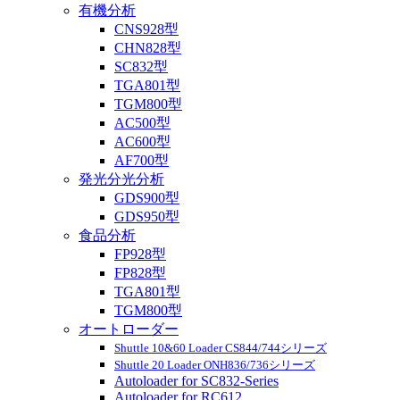
有機分析
CNS928型
CHN828型
SC832型
TGA801型
TGM800型
AC500型
AC600型
AF700型
発光分光分析
GDS900型
GDS950型
食品分析
FP928型
FP828型
TGA801型
TGM800型
オートローダー
Shuttle 10&60 Loader CS844/744シリーズ
Shuttle 20 Loader ONH836/736シリーズ
Autoloader for SC832-Series
Autoloader for RC612