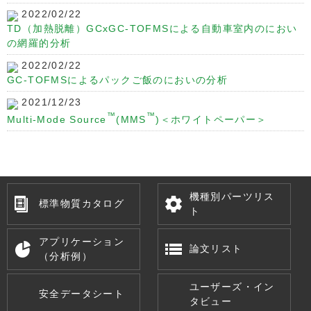
2022/02/22
TD（加熱脱離）GCxGC-TOFMSによる自動車室内のにおい
の網羅的分析
2022/02/22
GC-TOFMSによるパックご飯のにおいの分析
2021/12/23
™
™
Multi-Mode Source
(MMS
)＜ホワイトペーパー＞
機種別パーツリス
標準物質カタログ
ト
アプリケーション
論文リスト
（分析例）
ユーザーズ・イン
安全データシート
タビュー