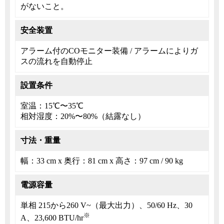
がないこと。
安全装置
アラーム付のCOモニター装備 / アラームによりガ
スの流れを自動停止
設置条件
室温：15℃〜35℃
相対湿度：20%〜80%（結露なし）
寸法・重量
幅：33 cm x 奥行：81 cm x 高さ：97 cm / 90 kg
電源容量
単相 215から260 V~（最大出力）、50/60 Hz、30
※
A、23,600 BTU/hr