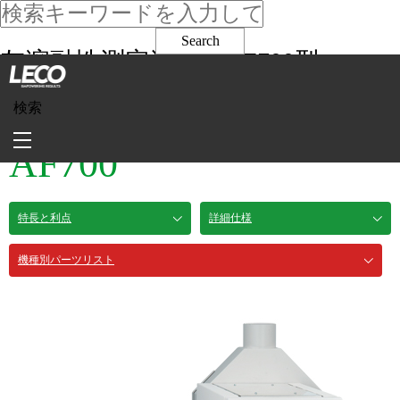
灰溶融性測定装置 AF700型
有機分析
検索
灰溶融性測定装置
MENU
AF700
特長と利点
詳細仕様
機種別パーツリスト