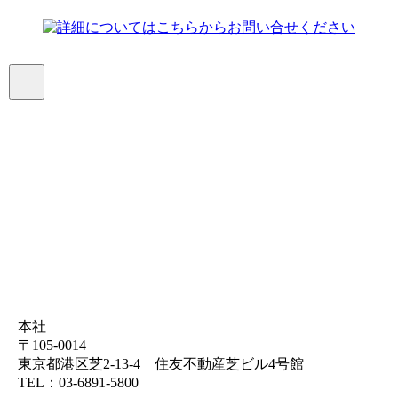
標準物質カタログ
機種別パーツリスト
アプリケーション
（分析例）
論文リスト
安全データシート
ユーザーズ・インタビュー
関連資料
よくある質問
お問い合わせ
お見積り
本社
〒105-0014
東京都港区芝2-13-4 住友不動産芝ビル4号館
TEL：03-6891-5800