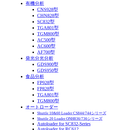
有機分析
CNS928型
CHN828型
SC832型
TGA801型
TGM800型
AC500型
AC600型
AF700型
発光分光分析
GDS900型
GDS950型
食品分析
FP928型
FP828型
TGA801型
TGM800型
オートローダー
Shuttle 10&60 Loader CS844/744シリーズ
Shuttle 20 Loader ONH836/736シリーズ
Autoloader for SC832-Series
Autoloader for RC612