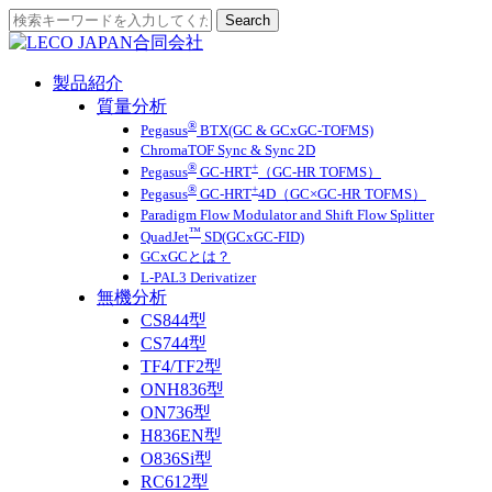
製品紹介
質量分析
®
Pegasus
BTX(GC & GCxGC-TOFMS)
ChromaTOF Sync & Sync 2D
®
+
Pegasus
GC-HRT
（GC-HR TOFMS）
®
+
Pegasus
GC-HRT
4D（GC×GC-HR TOFMS）
Paradigm Flow Modulator and Shift Flow Splitter
™
QuadJet
SD(GCxGC-FID)
GCxGCとは？
L-PAL3 Derivatizer
無機分析
CS844型
CS744型
TF4/TF2型
ONH836型
ON736型
H836EN型
O836Si型
RC612型