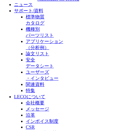
ニュース
サポート/資料
標準物質
カタログ
機種別
パーツリスト
アプリケーション
（分析例）
論文リスト
安全
データシート
ユーザーズ
・インタビュー
関連資料
特集
LECOについて
会社概要
メッセージ
沿革
インボイス制度
CSR