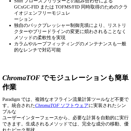
Shift フロースプリッターとの組み合わせによる
GCxGC-FID または TOFMS/FID 同時取得のためのクラ
イオジェンフリーモジュレ
ーション
独自のバックプレッシャー制御充填により、リストリ
クターやブリードラインの変更に煩わされることなく
メソッドの柔軟性を実現
カラムやループフィッティングのメンテナンスも一般
的なレンチで対応可能
ChromaTOF
でモジュレーションも簡単
作業
Paradigm では、複雑なオフライン流量計算ツールなど不要で
す。統合された
ChromaTOF
ソフトウェア
に実装されたシン
プルな
ユーザーインターフェースから、必要な計算を自動的に実行
できます。生成されるメソッドでは、完全な成分の移動、優
れたピーク形状、