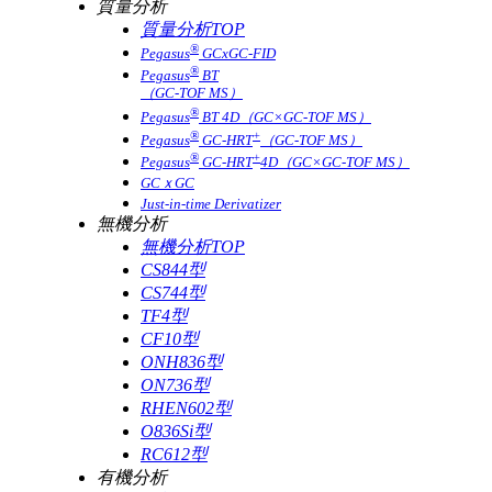
質量分析
質量分析TOP
®
Pegasus
GCxGC-FID
®
Pegasus
BT
（GC-TOF MS）
®
Pegasus
BT 4D（GC×GC-TOF MS）
®
+
Pegasus
GC-HRT
（GC-TOF MS）
®
+
Pegasus
GC-HRT
4D（GC×GC-TOF MS）
GCｘGC
Just-in-time Derivatizer
無機分析
無機分析TOP
CS844型
CS744型
TF4型
CF10型
ONH836型
ON736型
RHEN602型
O836Si型
RC612型
有機分析