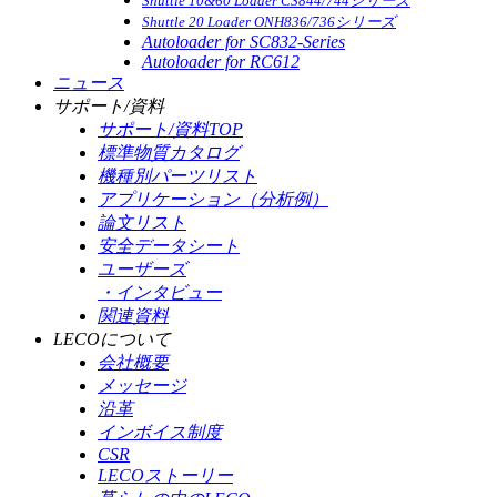
Shuttle 10&60 Loader CS844/744シリーズ
Shuttle 20 Loader ONH836/736シリーズ
Autoloader for SC832-Series
Autoloader for RC612
ニュース
サポート/資料
サポート/資料TOP
標準物質カタログ
機種別パーツリスト
アプリケーション（分析例）
論文リスト
安全データシート
ユーザーズ
・インタビュー
関連資料
LECOについて
会社概要
メッセージ
沿革
インボイス制度
CSR
LECOストーリー