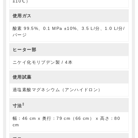
±10℃）
使用ガス
酸素 99.5%、0.1 MPa ±10%、3.5 L/分、1.0 L/分/
パージ
ヒーター部
ニケイ化モリブデン製 / 4本
使用試薬
過塩素酸マグネシウム（アンハイドロン）
‡
寸法
幅：46 cm x 奥行：79 cm（66 cm） x 高さ：80
cm