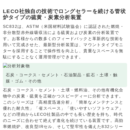
LECO社独自の技術でロングセラーを続ける管状
炉タイプの硫黄・炭素分析装置
SC832は、ASTM（米国材料試験協会）に認証された燃焼・
非分散型赤外線吸収法による硫黄および炭素の分析装置で
す。お客様からの数多くのフィードバックと革新的な技術を
用いて完成させた、最新型分析装置は、マウントタイプモニ
ターを採用することで操作性を向上し、貴重なスペースを無
駄にすることなく運用管理ができます。
石炭・コークス・セメント・石油製品・鉱石・土壌・触
媒・ゴム・その他
石炭・コークス・セメント・土壌・燃料油、その他有機化合
物中の炭素・硫黄を正確かつスピーディーに分析できます。
このシリーズは「高精度迅速分析」「簡単なメンテナンスと
優れた耐久性」「省スペース」「使いやすいソフトウェア」
などの理由からLECO社製品の中でも長い歴史を持ち、時代
のニーズに合わせて絶えず進化を続けている装置です。高効
率燃焼炉、改良型IRセル、そして堅牢性を備えた832シリー