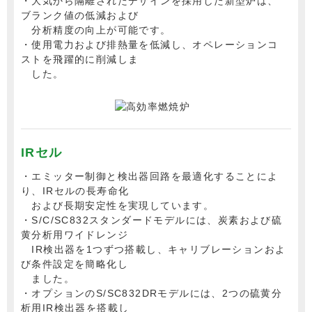
・大気から隔離されたデザインを採用した新型炉は、
ブランク値の低減および
分析精度の向上が可能です。
・使用電力および排熱量を低減し、オペレーションコ
ストを飛躍的に削減しま
した。
IRセル
・エミッター制御と検出器回路を最適化することによ
り、IRセルの長寿命化
および長期安定性を実現しています。
・S/C/SC832スタンダードモデルには、炭素および硫
黄分析用ワイドレンジ
IR検出器を1つずつ搭載し、キャリブレーションおよ
び条件設定を簡略化し
ました。
・オプションのS/SC832DRモデルには、2つの硫黄分
析用IR検出器を搭載し