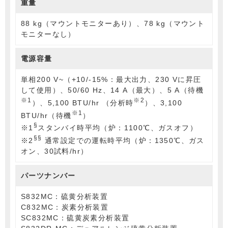
重量
88 kg（マウントモニターあり）、78 kg（マウント
モニターなし）
電源容量
単相200 V~（+10/-15%：最大出力、230 Vに昇圧
して使用）、50/60 Hz、14 A（最大）、5 A（待機
※1
※2
）、5,100 BTU/hr （分析時
）、3,100
※1
BTU/hr（待機
）
§
※1
スタンバイ時平均（炉：1100℃、ガスオフ）
§§
※2
通常設定での運転時平均（炉：1350℃、ガス
オン、30試料/hr）
パーツナンバー
S832MC：硫黄分析装置
C832MC：炭素分析装置
SC832MC：硫黄炭素分析装置