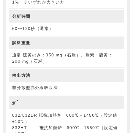
1% ※いずれか大きい方
分析時間
60〜120秒（通常）
試料重量
通常 硫黄のみ：350 mg（石炭）、炭素・硫黄：
200 mg（石炭）
検出方法
非分散型赤外線吸収法
*
炉
832/832DR:抵抗加熱炉 600℃～1450℃（設定値
±10℃）
832HT :抵抗加熱炉 600℃～1550℃（設定値