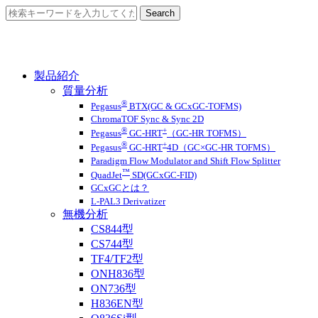
製品紹介
質量分析
®
Pegasus
BTX(GC & GCxGC-TOFMS)
ChromaTOF Sync & Sync 2D
®
+
Pegasus
GC-HRT
（GC-HR TOFMS）
®
+
Pegasus
GC-HRT
4D（GC×GC-HR TOFMS）
Paradigm Flow Modulator and Shift Flow Splitter
™
QuadJet
SD(GCxGC-FID)
GCxGCとは？
L-PAL3 Derivatizer
無機分析
CS844型
CS744型
TF4/TF2型
ONH836型
ON736型
H836EN型