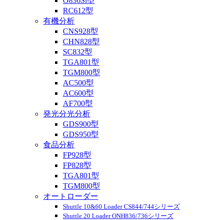
O836Si型
RC612型
有機分析
CNS928型
CHN828型
SC832型
TGA801型
TGM800型
AC500型
AC600型
AF700型
発光分光分析
GDS900型
GDS950型
食品分析
FP928型
FP828型
TGA801型
TGM800型
オートローダー
Shuttle 10&60 Loader CS844/744シリーズ
Shuttle 20 Loader ONH836/736シリーズ