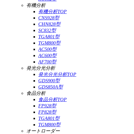
有機分析
有機分析TOP
CNS928型
CHN828型
SC832型
TGA801型
TGM800型
AC500型
AC600型
AF700型
発光分光分析
発光分光分析TOP
GDS900型
GDS850A型
食品分析
食品分析TOP
FP928型
FP828型
TGA801型
TGM800型
オートローダー