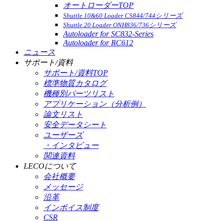
オートローダーTOP
Shuttle 10&60 Loader CS844/744シリーズ
Shuttle 20 Loader ONH836/736シリーズ
Autoloader for SC832-Series
Autoloader for RC612
ニュース
サポート/資料
サポート/資料TOP
標準物質カタログ
機種別パーツリスト
アプリケーション（分析例）
論文リスト
安全データシート
ユーザーズ
・インタビュー
関連資料
LECOについて
会社概要
メッセージ
沿革
インボイス制度
CSR