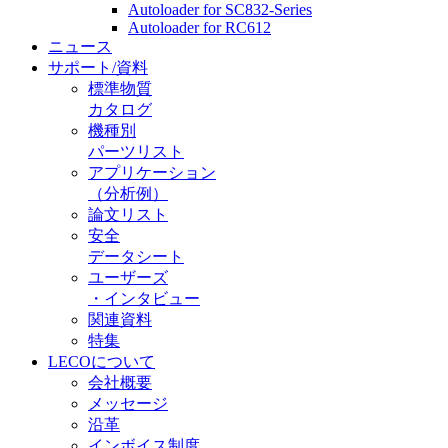
Autoloader for SC832-Series
Autoloader for RC612
ニュース
サポート/資料
標準物質
カタログ
機種別
パーツリスト
アプリケーション
（分析例）
論文リスト
安全
データシート
ユーザーズ
・インタビュー
関連資料
特集
LECOについて
会社概要
メッセージ
沿革
インボイス制度