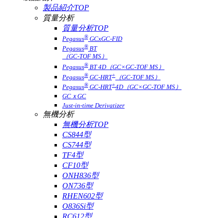
製品紹介TOP
質量分析
質量分析TOP
®
Pegasus
GCxGC-FID
®
Pegasus
BT
（GC-TOF MS）
®
Pegasus
BT 4D（GC×GC-TOF MS）
®
+
Pegasus
GC-HRT
（GC-TOF MS）
®
+
Pegasus
GC-HRT
4D（GC×GC-TOF MS）
GCｘGC
Just-in-time Derivatizer
無機分析
無機分析TOP
CS844型
CS744型
TF4型
CF10型
ONH836型
ON736型
RHEN602型
O836Si型
RC612型