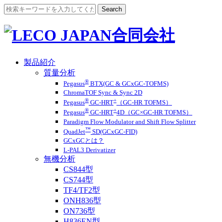
製品紹介
質量分析
®
Pegasus
BTX(GC & GCxGC-TOFMS)
ChromaTOF Sync & Sync 2D
®
+
Pegasus
GC-HRT
（GC-HR TOFMS）
®
+
Pegasus
GC-HRT
4D（GC×GC-HR TOFMS）
Paradigm Flow Modulator and Shift Flow Splitter
™
QuadJet
SD(GCxGC-FID)
GCxGCとは？
L-PAL3 Derivatizer
無機分析
CS844型
CS744型
TF4/TF2型
ONH836型
ON736型
H836EN型