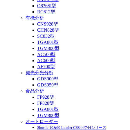
O836Si型
RC612型
有機分析
CNS928型
CHN828型
SC832型
TGA801型
TGM800型
AC500型
AC600型
AF700型
発光分光分析
GDS900型
GDS950型
食品分析
FP928型
FP828型
TGA801型
TGM800型
オートローダー
Shuttle 10&60 Loader CS844/744シリーズ