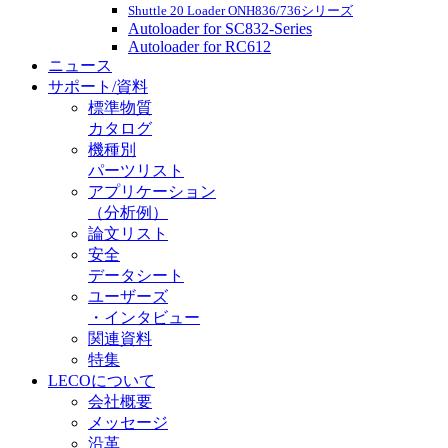
Shuttle 20 Loader ONH836/736シリーズ
Autoloader for SC832-Series
Autoloader for RC612
ニュース
サポート/資料
標準物質
カタログ
機種別
パーツリスト
アプリケーション
（分析例）
論文リスト
安全
データシート
ユーザーズ
・インタビュー
関連資料
特集
LECOについて
会社概要
メッセージ
沿革