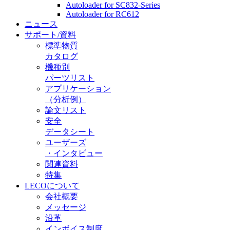
Autoloader for SC832-Series
Autoloader for RC612
ニュース
サポート/資料
標準物質
カタログ
機種別
パーツリスト
アプリケーション
（分析例）
論文リスト
安全
データシート
ユーザーズ
・インタビュー
関連資料
特集
LECOについて
会社概要
メッセージ
沿革
インボイス制度