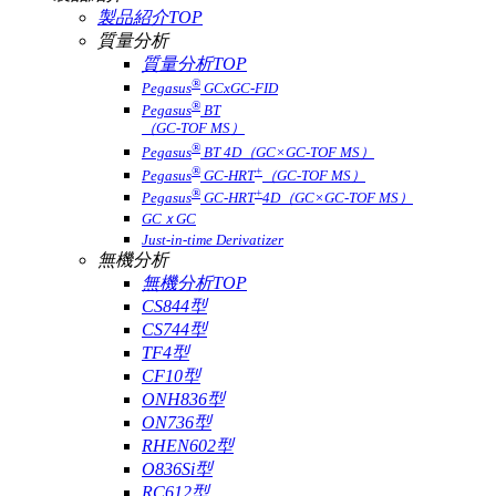
製品紹介TOP
質量分析
質量分析TOP
®
Pegasus
GCxGC-FID
®
Pegasus
BT
（GC-TOF MS）
®
Pegasus
BT 4D（GC×GC-TOF MS）
®
+
Pegasus
GC-HRT
（GC-TOF MS）
®
+
Pegasus
GC-HRT
4D（GC×GC-TOF MS）
GCｘGC
Just-in-time Derivatizer
無機分析
無機分析TOP
CS844型
CS744型
TF4型
CF10型
ONH836型
ON736型
RHEN602型
O836Si型
RC612型