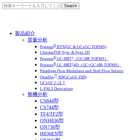
製品紹介
質量分析
®
Pegasus
BTX(GC & GCxGC-TOFMS)
ChromaTOF Sync & Sync 2D
®
+
Pegasus
GC-HRT
（GC-HR TOFMS）
®
+
Pegasus
GC-HRT
4D（GC×GC-HR TOFMS）
Paradigm Flow Modulator and Shift Flow Splitter
™
QuadJet
SD(GCxGC-FID)
GCxGCとは？
L-PAL3 Derivatizer
無機分析
CS844型
CS744型
TF4/TF2型
ONH836型
ON736型
H836EN型