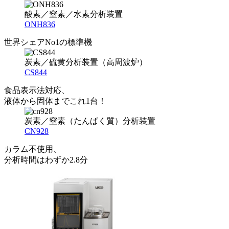
酸素／窒素／水素分析装置
ONH836
世界シェアNo1の標準機
炭素／硫黄分析装置（高周波炉）
CS844
食品表示法対応、
液体から固体までこれ1台！
炭素／窒素（たんぱく質）分析装置
CN928
カラム不使用、
分析時間はわずか2.8分