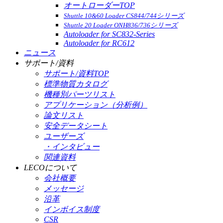
オートローダーTOP
Shuttle 10&60 Loader CS844/744シリーズ
Shuttle 20 Loader ONH836/736シリーズ
Autoloader for SC832-Series
Autoloader for RC612
ニュース
サポート/資料
サポート/資料TOP
標準物質カタログ
機種別パーツリスト
アプリケーション（分析例）
論文リスト
安全データシート
ユーザーズ
・インタビュー
関連資料
LECOについて
会社概要
メッセージ
沿革
インボイス制度
CSR