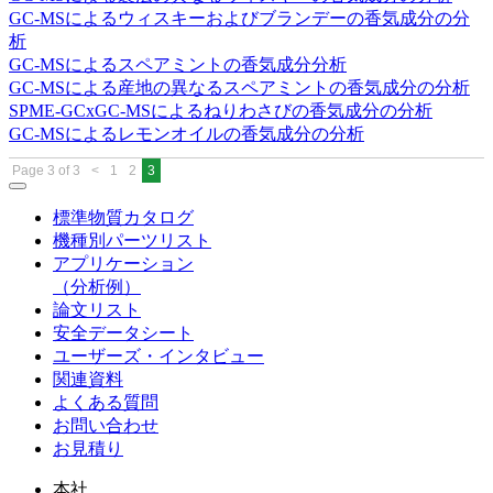
GC-MSによるウィスキーおよびブランデーの香気成分の分
析
GC-MSによるスペアミントの香気成分分析
GC-MSによる産地の異なるスペアミントの香気成分の分析
SPME-GCxGC-MSによるねりわさびの香気成分の分析
GC-MSによるレモンオイルの香気成分の分析
Page 3 of 3
<
1
2
3
標準物質カタログ
機種別パーツリスト
アプリケーション
（分析例）
論文リスト
安全データシート
ユーザーズ・インタビュー
関連資料
よくある質問
お問い合わせ
お見積り
本社