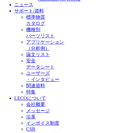
ニュース
サポート/資料
標準物質
カタログ
機種別
パーツリスト
アプリケーション
（分析例）
論文リスト
安全
データシート
ユーザーズ
・インタビュー
関連資料
特集
LECOについて
会社概要
メッセージ
沿革
インボイス制度
CSR