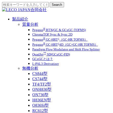
製品紹介
質量分析
®
Pegasus
BTX(GC & GCxGC-TOFMS)
ChromaTOF Sync & Sync 2D
®
+
Pegasus
GC-HRT
（GC-HR TOFMS）
®
+
Pegasus
GC-HRT
4D（GC×GC-HR TOFMS）
Paradigm Flow Modulator and Shift Flow Splitter
™
QuadJet
SD(GCxGC-FID)
GCxGCとは？
L-PAL3 Derivatizer
無機分析
CS844型
CS744型
TF4/TF2型
ONH836型
ON736型
H836EN型
O836Si型
RC612型