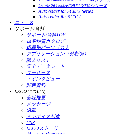
Shuttle 10&60 Loader CS844/744シリーズ
Shuttle 20 Loader ONH836/736シリーズ
Autoloader for SC832-Series
Autoloader for RC612
ニュース
サポート/資料
サポート/資料TOP
標準物質カタログ
機種別パーツリスト
アプリケーション（分析例）
論文リスト
安全データシート
ユーザーズ
・インタビュー
関連資料
LECOについて
会社概要
メッセージ
沿革
インボイス制度
CSR
LECOストーリー