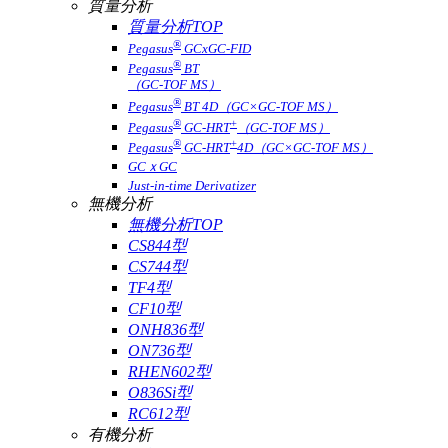
質量分析
質量分析TOP
®
Pegasus
GCxGC-FID
®
Pegasus
BT
（GC-TOF MS）
®
Pegasus
BT 4D（GC×GC-TOF MS）
®
+
Pegasus
GC-HRT
（GC-TOF MS）
®
+
Pegasus
GC-HRT
4D（GC×GC-TOF MS）
GCｘGC
Just-in-time Derivatizer
無機分析
無機分析TOP
CS844型
CS744型
TF4型
CF10型
ONH836型
ON736型
RHEN602型
O836Si型
RC612型
有機分析