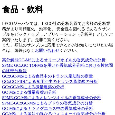
食品・飲料
LECOジャパンでは、LECO社の分析装置でお客様の分析業
務がより高精度化、効率化、 安全性を図れるであろうサン
プルをピックアップしアプリケーション（分析例）としてご
案内いたします。是非ご覧ください。
また、類似のサンプルに応用できるかがお知りになりたい場
合は、気兼ねなく
お問い合わせ
ください。
高分解能GC-MSによるオリーブオイルの香気成分の分析
SPME-GCxGC-TOFMSを用いた香気成分分析における検体間
の比較分析法
GCxGC-MSによる食品中のトランス脂肪酸の定量
GCxGC-FIDによる食用油中のトランス脂肪酸の分析
GCxGC-MSによる微量農薬の分析
GC-MSによる微量農薬の分析
SPME-GC-MSによるオレンジオイルの香気成分の分析
SPME-GCxGC-MSによるブドウの香気成分の分析
GC-MSによるナツメグエキス中の香気成分の分析
GC-MSによる製法の異なるウィスキーの香気成分の分析