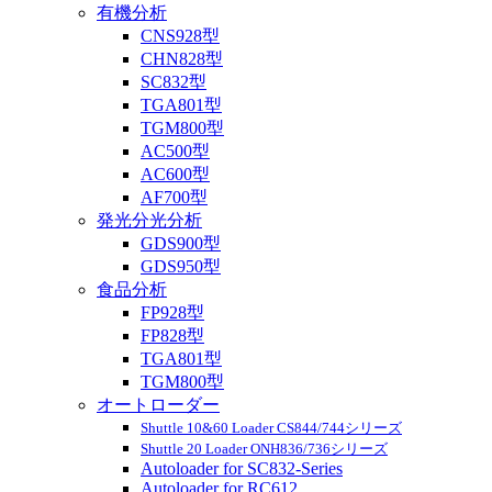
有機分析
CNS928型
CHN828型
SC832型
TGA801型
TGM800型
AC500型
AC600型
AF700型
発光分光分析
GDS900型
GDS950型
食品分析
FP928型
FP828型
TGA801型
TGM800型
オートローダー
Shuttle 10&60 Loader CS844/744シリーズ
Shuttle 20 Loader ONH836/736シリーズ
Autoloader for SC832-Series
Autoloader for RC612