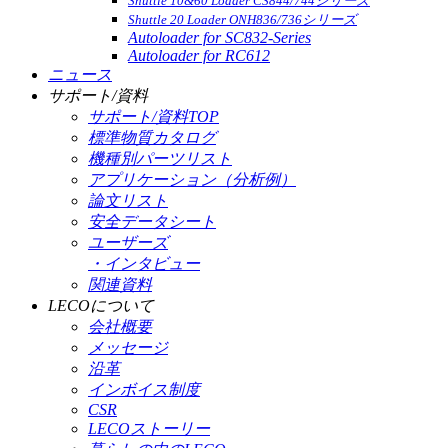
Shuttle 10&60 Loader CS844/744シリーズ
Shuttle 20 Loader ONH836/736シリーズ
Autoloader for SC832-Series
Autoloader for RC612
ニュース
サポート/資料
サポート/資料TOP
標準物質カタログ
機種別パーツリスト
アプリケーション（分析例）
論文リスト
安全データシート
ユーザーズ
・インタビュー
関連資料
LECOについて
会社概要
メッセージ
沿革
インボイス制度
CSR
LECOストーリー