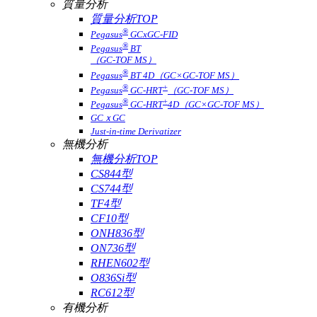
質量分析
質量分析TOP
®
Pegasus
GCxGC-FID
®
Pegasus
BT
（GC-TOF MS）
®
Pegasus
BT 4D（GC×GC-TOF MS）
®
+
Pegasus
GC-HRT
（GC-TOF MS）
®
+
Pegasus
GC-HRT
4D（GC×GC-TOF MS）
GCｘGC
Just-in-time Derivatizer
無機分析
無機分析TOP
CS844型
CS744型
TF4型
CF10型
ONH836型
ON736型
RHEN602型
O836Si型
RC612型
有機分析