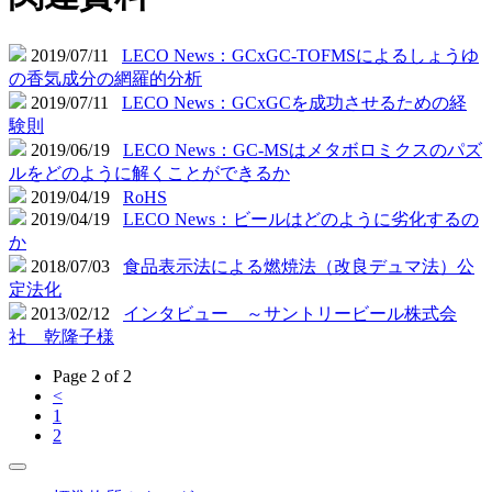
2019/07/11
LECO News：GCxGC-TOFMSによるしょうゆ
の香気成分の網羅的分析
2019/07/11
LECO News：GCxGCを成功させるための経
験則
2019/06/19
LECO News：GC-MSはメタボロミクスのパズ
ルをどのように解くことができるか
2019/04/19
RoHS
2019/04/19
LECO News：ビールはどのように劣化するの
か
2018/07/03
食品表示法による燃焼法（改良デュマ法）公
定法化
2013/02/12
インタビュー ～サントリービール株式会
社 乾隆子様
Page 2 of 2
<
1
2