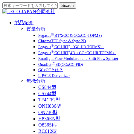
製品紹介
質量分析
®
Pegasus
BTX(GC & GCxGC-TOFMS)
ChromaTOF Sync & Sync 2D
®
+
Pegasus
GC-HRT
（GC-HR TOFMS）
®
+
Pegasus
GC-HRT
4D（GC×GC-HR TOFMS）
Paradigm Flow Modulator and Shift Flow Splitter
™
QuadJet
SD(GCxGC-FID)
GCxGCとは？
L-PAL3 Derivatizer
無機分析
CS844型
CS744型
TF4/TF2型
ONH836型
ON736型
H836EN型
O836Si型
RC612型