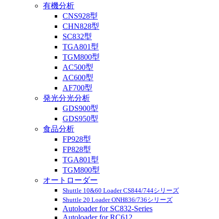
有機分析
CNS928型
CHN828型
SC832型
TGA801型
TGM800型
AC500型
AC600型
AF700型
発光分光分析
GDS900型
GDS950型
食品分析
FP928型
FP828型
TGA801型
TGM800型
オートローダー
Shuttle 10&60 Loader CS844/744シリーズ
Shuttle 20 Loader ONH836/736シリーズ
Autoloader for SC832-Series
Autoloader for RC612