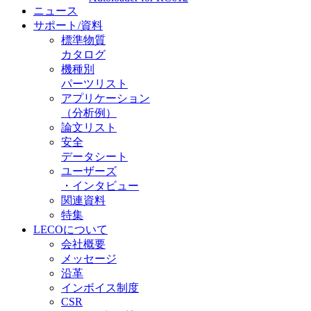
ニュース
サポート/資料
標準物質
カタログ
機種別
パーツリスト
アプリケーション
（分析例）
論文リスト
安全
データシート
ユーザーズ
・インタビュー
関連資料
特集
LECOについて
会社概要
メッセージ
沿革
インボイス制度
CSR