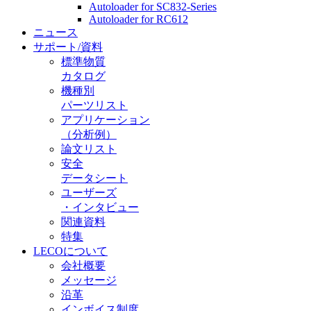
Autoloader for SC832-Series
Autoloader for RC612
ニュース
サポート/資料
標準物質
カタログ
機種別
パーツリスト
アプリケーション
（分析例）
論文リスト
安全
データシート
ユーザーズ
・インタビュー
関連資料
特集
LECOについて
会社概要
メッセージ
沿革
インボイス制度