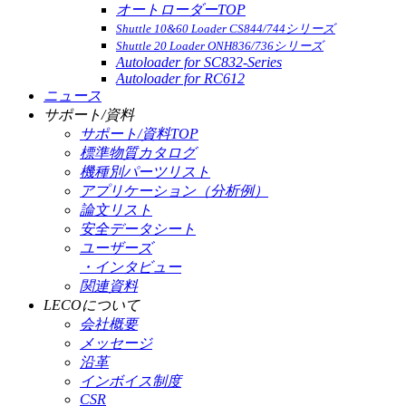
オートローダーTOP
Shuttle 10&60 Loader CS844/744シリーズ
Shuttle 20 Loader ONH836/736シリーズ
Autoloader for SC832-Series
Autoloader for RC612
ニュース
サポート/資料
サポート/資料TOP
標準物質カタログ
機種別パーツリスト
アプリケーション（分析例）
論文リスト
安全データシート
ユーザーズ
・インタビュー
関連資料
LECOについて
会社概要
メッセージ
沿革
インボイス制度
CSR