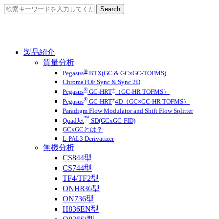
製品紹介
質量分析
®
Pegasus
BTX(GC & GCxGC-TOFMS)
ChromaTOF Sync & Sync 2D
®
+
Pegasus
GC-HRT
（GC-HR TOFMS）
®
+
Pegasus
GC-HRT
4D（GC×GC-HR TOFMS）
Paradigm Flow Modulator and Shift Flow Splitter
™
QuadJet
SD(GCxGC-FID)
GCxGCとは？
L-PAL3 Derivatizer
無機分析
CS844型
CS744型
TF4/TF2型
ONH836型
ON736型
H836EN型