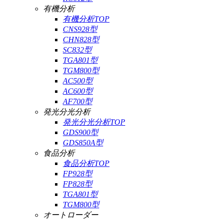
有機分析
有機分析TOP
CNS928型
CHN828型
SC832型
TGA801型
TGM800型
AC500型
AC600型
AF700型
発光分光分析
発光分光分析TOP
GDS900型
GDS850A型
食品分析
食品分析TOP
FP928型
FP828型
TGA801型
TGM800型
オートローダー