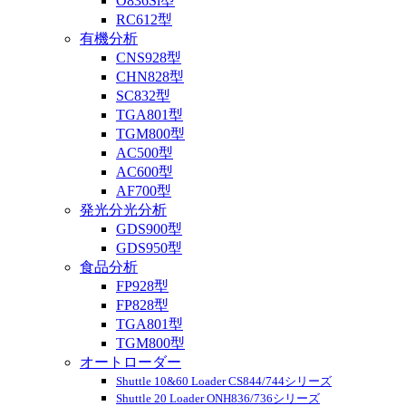
O836Si型
RC612型
有機分析
CNS928型
CHN828型
SC832型
TGA801型
TGM800型
AC500型
AC600型
AF700型
発光分光分析
GDS900型
GDS950型
食品分析
FP928型
FP828型
TGA801型
TGM800型
オートローダー
Shuttle 10&60 Loader CS844/744シリーズ
Shuttle 20 Loader ONH836/736シリーズ