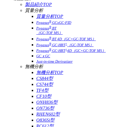
製品紹介TOP
質量分析
質量分析TOP
®
Pegasus
GCxGC-FID
®
Pegasus
BT
（GC-TOF MS）
®
Pegasus
BT 4D（GC×GC-TOF MS）
®
+
Pegasus
GC-HRT
（GC-TOF MS）
®
+
Pegasus
GC-HRT
4D（GC×GC-TOF MS）
GCｘGC
Just-in-time Derivatizer
無機分析
無機分析TOP
CS844型
CS744型
TF4型
CF10型
ONH836型
ON736型
RHEN602型
O836Si型
RC612型