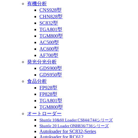
有機分析
CNS928型
CHN828型
SC832型
TGA801型
TGM800型
AC500型
AC600型
AF700型
発光分光分析
GDS900型
GDS950型
食品分析
FP928型
FP828型
TGA801型
TGM800型
オートローダー
Shuttle 10&60 Loader CS844/744シリーズ
Shuttle 20 Loader ONH836/736シリーズ
Autoloader for SC832-Series
Autoloader for RC612