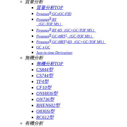
質量分析
質量分析TOP
®
Pegasus
GCxGC-FID
®
Pegasus
BT
（GC-TOF MS）
®
Pegasus
BT 4D（GC×GC-TOF MS）
®
+
Pegasus
GC-HRT
（GC-TOF MS）
®
+
Pegasus
GC-HRT
4D（GC×GC-TOF MS）
GCｘGC
Just-in-time Derivatizer
無機分析
無機分析TOP
CS844型
CS744型
TF4型
CF10型
ONH836型
ON736型
RHEN602型
O836Si型
RC612型
有機分析