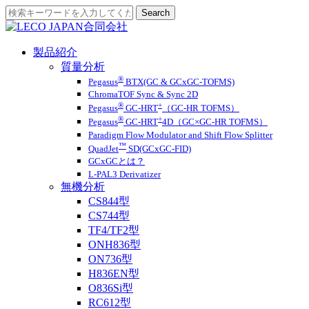
製品紹介
質量分析
®
Pegasus
BTX(GC & GCxGC-TOFMS)
ChromaTOF Sync & Sync 2D
®
+
Pegasus
GC-HRT
（GC-HR TOFMS）
®
+
Pegasus
GC-HRT
4D（GC×GC-HR TOFMS）
Paradigm Flow Modulator and Shift Flow Splitter
™
QuadJet
SD(GCxGC-FID)
GCxGCとは？
L-PAL3 Derivatizer
無機分析
CS844型
CS744型
TF4/TF2型
ONH836型
ON736型
H836EN型
O836Si型
RC612型