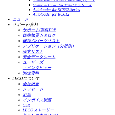
Shuttle 10&60 Loader CS844/744シリーズ
Shuttle 20 Loader ONH836/736シリーズ
Autoloader for SC832-Series
Autoloader for RC612
ニュース
サポート/資料
サポート/資料TOP
標準物質カタログ
機種別パーツリスト
アプリケーション（分析例）
論文リスト
安全データシート
ユーザーズ
・インタビュー
関連資料
LECOについて
会社概要
メッセージ
沿革
インボイス制度
CSR
LECOストーリー