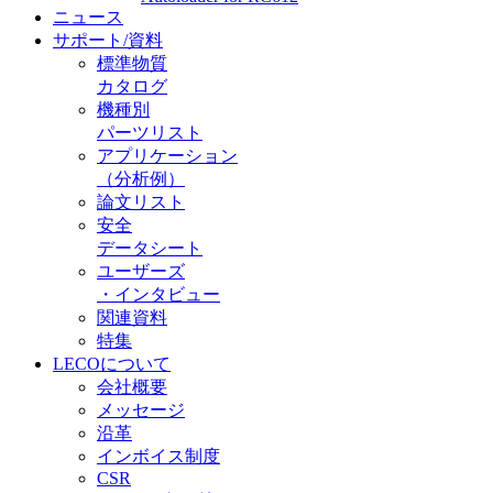
ニュース
サポート/資料
標準物質
カタログ
機種別
パーツリスト
アプリケーション
（分析例）
論文リスト
安全
データシート
ユーザーズ
・インタビュー
関連資料
特集
LECOについて
会社概要
メッセージ
沿革
インボイス制度
CSR