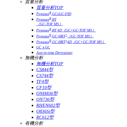
質量分析
質量分析TOP
®
Pegasus
GCxGC-FID
®
Pegasus
BT
（GC-TOF MS）
®
Pegasus
BT 4D（GC×GC-TOF MS）
®
+
Pegasus
GC-HRT
（GC-TOF MS）
®
+
Pegasus
GC-HRT
4D（GC×GC-TOF MS）
GCｘGC
Just-in-time Derivatizer
無機分析
無機分析TOP
CS844型
CS744型
TF4型
CF10型
ONH836型
ON736型
RHEN602型
O836Si型
RC612型
有機分析