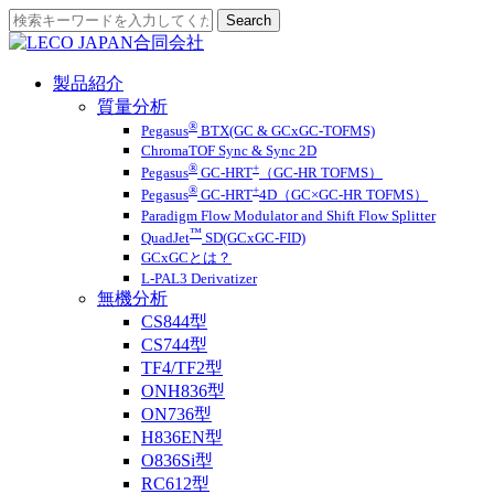
製品紹介
質量分析
®
Pegasus
BTX(GC & GCxGC-TOFMS)
ChromaTOF Sync & Sync 2D
®
+
Pegasus
GC-HRT
（GC-HR TOFMS）
®
+
Pegasus
GC-HRT
4D（GC×GC-HR TOFMS）
Paradigm Flow Modulator and Shift Flow Splitter
™
QuadJet
SD(GCxGC-FID)
GCxGCとは？
L-PAL3 Derivatizer
無機分析
CS844型
CS744型
TF4/TF2型
ONH836型
ON736型
H836EN型
O836Si型
RC612型