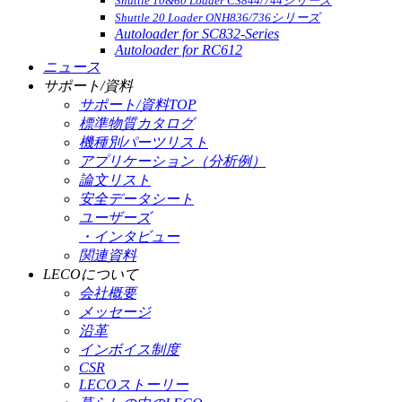
Shuttle 10&60 Loader CS844/744シリーズ
Shuttle 20 Loader ONH836/736シリーズ
Autoloader for SC832-Series
Autoloader for RC612
ニュース
サポート/資料
サポート/資料TOP
標準物質カタログ
機種別パーツリスト
アプリケーション（分析例）
論文リスト
安全データシート
ユーザーズ
・インタビュー
関連資料
LECOについて
会社概要
メッセージ
沿革
インボイス制度
CSR
LECOストーリー