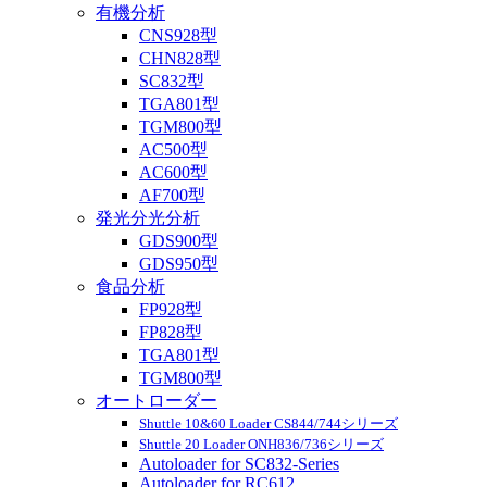
有機分析
CNS928型
CHN828型
SC832型
TGA801型
TGM800型
AC500型
AC600型
AF700型
発光分光分析
GDS900型
GDS950型
食品分析
FP928型
FP828型
TGA801型
TGM800型
オートローダー
Shuttle 10&60 Loader CS844/744シリーズ
Shuttle 20 Loader ONH836/736シリーズ
Autoloader for SC832-Series
Autoloader for RC612