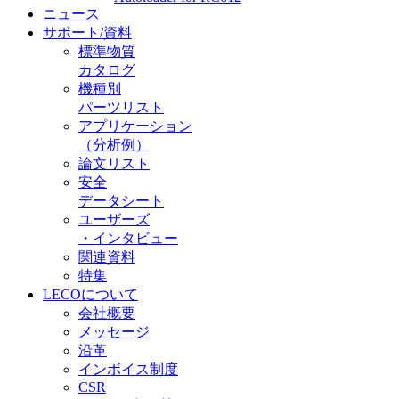
ニュース
サポート/資料
標準物質
カタログ
機種別
パーツリスト
アプリケーション
（分析例）
論文リスト
安全
データシート
ユーザーズ
・インタビュー
関連資料
特集
LECOについて
会社概要
メッセージ
沿革
インボイス制度
CSR