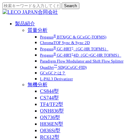
製品紹介
質量分析
®
Pegasus
BTX(GC & GCxGC-TOFMS)
ChromaTOF Sync & Sync 2D
®
+
Pegasus
GC-HRT
（GC-HR TOFMS）
®
+
Pegasus
GC-HRT
4D（GC×GC-HR TOFMS）
Paradigm Flow Modulator and Shift Flow Splitter
™
QuadJet
SD(GCxGC-FID)
GCxGCとは？
L-PAL3 Derivatizer
無機分析
CS844型
CS744型
TF4/TF2型
ONH836型
ON736型
H836EN型
O836Si型
RC612型