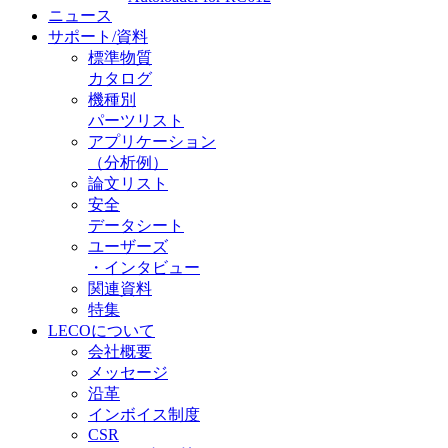
ニュース
サポート/資料
標準物質
カタログ
機種別
パーツリスト
アプリケーション
（分析例）
論文リスト
安全
データシート
ユーザーズ
・インタビュー
関連資料
特集
LECOについて
会社概要
メッセージ
沿革
インボイス制度
CSR