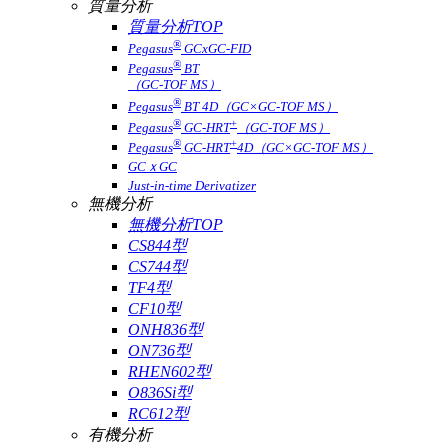
質量分析
質量分析TOP
®
Pegasus
GCxGC-FID
®
Pegasus
BT
（GC-TOF MS）
®
Pegasus
BT 4D（GC×GC-TOF MS）
®
+
Pegasus
GC-HRT
（GC-TOF MS）
®
+
Pegasus
GC-HRT
4D（GC×GC-TOF MS）
GCｘGC
Just-in-time Derivatizer
無機分析
無機分析TOP
CS844型
CS744型
TF4型
CF10型
ONH836型
ON736型
RHEN602型
O836Si型
RC612型
有機分析