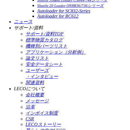
Shuttle 10&60 Loader CS844/744シリーズ
Shuttle 20 Loader ONH836/736シリーズ
Autoloader for SC832-Series
Autoloader for RC612
ニュース
サポート/資料
サポート/資料TOP
標準物質カタログ
機種別パーツリスト
アプリケーション（分析例）
論文リスト
安全データシート
ユーザーズ
・インタビュー
関連資料
LECOについて
会社概要
メッセージ
沿革
インボイス制度
CSR
LECOストーリー