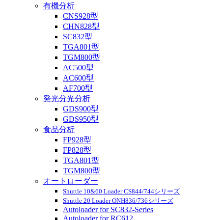
有機分析
CNS928型
CHN828型
SC832型
TGA801型
TGM800型
AC500型
AC600型
AF700型
発光分光分析
GDS900型
GDS950型
食品分析
FP928型
FP828型
TGA801型
TGM800型
オートローダー
Shuttle 10&60 Loader CS844/744シリーズ
Shuttle 20 Loader ONH836/736シリーズ
Autoloader for SC832-Series
Autoloader for RC612