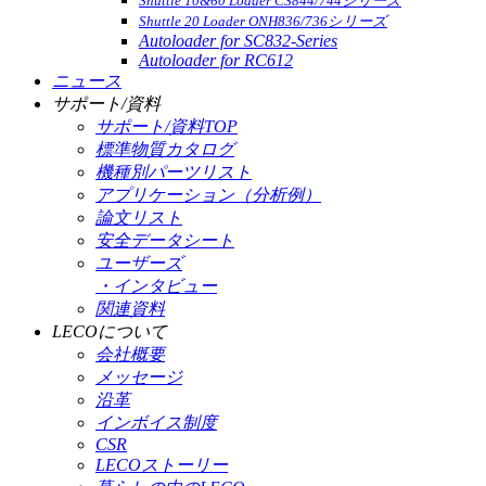
Shuttle 10&60 Loader CS844/744シリーズ
Shuttle 20 Loader ONH836/736シリーズ
Autoloader for SC832-Series
Autoloader for RC612
ニュース
サポート/資料
サポート/資料TOP
標準物質カタログ
機種別パーツリスト
アプリケーション（分析例）
論文リスト
安全データシート
ユーザーズ
・インタビュー
関連資料
LECOについて
会社概要
メッセージ
沿革
インボイス制度
CSR
LECOストーリー