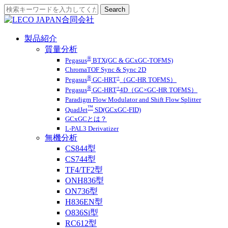
製品紹介
質量分析
®
Pegasus
BTX(GC & GCxGC-TOFMS)
ChromaTOF Sync & Sync 2D
®
+
Pegasus
GC-HRT
（GC-HR TOFMS）
®
+
Pegasus
GC-HRT
4D（GC×GC-HR TOFMS）
Paradigm Flow Modulator and Shift Flow Splitter
™
QuadJet
SD(GCxGC-FID)
GCxGCとは？
L-PAL3 Derivatizer
無機分析
CS844型
CS744型
TF4/TF2型
ONH836型
ON736型
H836EN型
O836Si型
RC612型