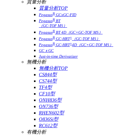
質量分析
質量分析TOP
®
Pegasus
GCxGC-FID
®
Pegasus
BT
（GC-TOF MS）
®
Pegasus
BT 4D（GC×GC-TOF MS）
®
+
Pegasus
GC-HRT
（GC-TOF MS）
®
+
Pegasus
GC-HRT
4D（GC×GC-TOF MS）
GCｘGC
Just-in-time Derivatizer
無機分析
無機分析TOP
CS844型
CS744型
TF4型
CF10型
ONH836型
ON736型
RHEN602型
O836Si型
RC612型
有機分析