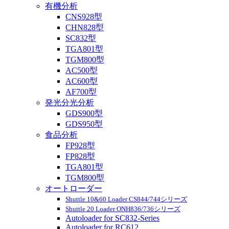
有機分析
CNS928型
CHN828型
SC832型
TGA801型
TGM800型
AC500型
AC600型
AF700型
発光分光分析
GDS900型
GDS950型
食品分析
FP928型
FP828型
TGA801型
TGM800型
オートローダー
Shuttle 10&60 Loader CS844/744シリーズ
Shuttle 20 Loader ONH836/736シリーズ
Autoloader for SC832-Series
Autoloader for RC612