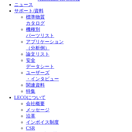
ニュース
サポート/資料
標準物質
カタログ
機種別
パーツリスト
アプリケーション
（分析例）
論文リスト
安全
データシート
ユーザーズ
・インタビュー
関連資料
特集
LECOについて
会社概要
メッセージ
沿革
インボイス制度
CSR