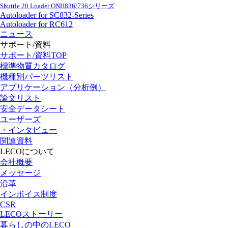
Shuttle 20 Loader ONH836/736シリーズ
Autoloader for SC832-Series
Autoloader for RC612
ニュース
サポート/資料
サポート/資料TOP
標準物質カタログ
機種別パーツリスト
アプリケーション（分析例）
論文リスト
安全データシート
ユーザーズ
・インタビュー
関連資料
LECOについて
会社概要
メッセージ
沿革
インボイス制度
CSR
LECOストーリー
暮らしの中のLECO