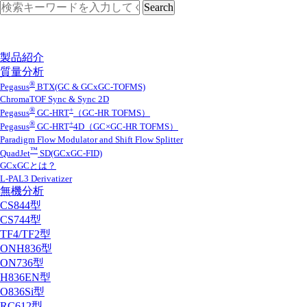
製品紹介
質量分析
®
Pegasus
BTX(GC & GCxGC-TOFMS)
ChromaTOF Sync & Sync 2D
®
+
Pegasus
GC-HRT
（GC-HR TOFMS）
®
+
Pegasus
GC-HRT
4D（GC×GC-HR TOFMS）
Paradigm Flow Modulator and Shift Flow Splitter
™
QuadJet
SD(GCxGC-FID)
GCxGCとは？
L-PAL3 Derivatizer
無機分析
CS844型
CS744型
TF4/TF2型
ONH836型
ON736型
H836EN型
O836Si型
RC612型