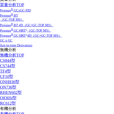
質量分析TOP
®
Pegasus
GCxGC-FID
®
Pegasus
BT
（GC-TOF MS）
®
Pegasus
BT 4D（GC×GC-TOF MS）
®
+
Pegasus
GC-HRT
（GC-TOF MS）
®
+
Pegasus
GC-HRT
4D（GC×GC-TOF MS）
GCｘGC
Just-in-time Derivatizer
無機分析
無機分析TOP
CS844型
CS744型
TF4型
CF10型
ONH836型
ON736型
RHEN602型
O836Si型
RC612型
有機分析
有機分析TOP