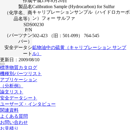
作成
平成13年8月20日
製品名
Calibration Sample (Hydrocarbon) for Sulfur
キャリブレーションサンプル（ハイドロカーボ
（化学名、商
ン）フォー サルファ
品名等）
SDS
00230
P/N
（パーツナン
502-423 （旧：501-099） 764-545
バー）
安全データシ
鉱物油中の硫黄（キャリブレーション サンプ
ート
ル）
更新日：2009/08/10
標準物質カタログ
機種別パーツリスト
アプリケーション
（分析例）
論文リスト
安全データシート
ユーザーズ・インタビュー
関連資料
よくある質問
お問い合わせ
お見積り