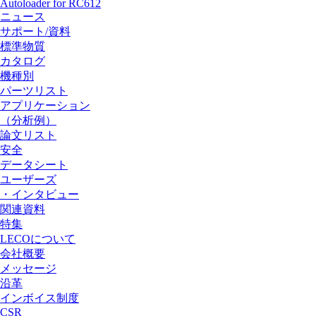
Autoloader for RC612
ニュース
サポート/資料
標準物質
カタログ
機種別
パーツリスト
アプリケーション
（分析例）
論文リスト
安全
データシート
ユーザーズ
・インタビュー
関連資料
特集
LECOについて
会社概要
メッセージ
沿革
インボイス制度
CSR