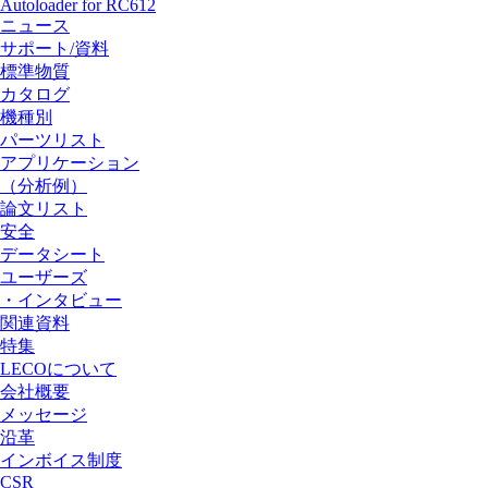
Autoloader for RC612
ニュース
サポート/資料
標準物質
カタログ
機種別
パーツリスト
アプリケーション
（分析例）
論文リスト
安全
データシート
ユーザーズ
・インタビュー
関連資料
特集
LECOについて
会社概要
メッセージ
沿革
インボイス制度
CSR