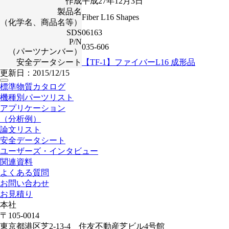
作成
平成27年12月3日
製品名
Fiber L16 Shapes
（化学名、商品名等）
SDS
06163
P/N
035-606
（パーツナンバー）
安全データシート
【TF-1】ファイバーL16 成形品
更新日：2015/12/15
標準物質カタログ
機種別パーツリスト
アプリケーション
（分析例）
論文リスト
安全データシート
ユーザーズ・インタビュー
関連資料
よくある質問
お問い合わせ
お見積り
本社
〒105-0014
東京都港区芝2-13-4 住友不動産芝ビル4号館