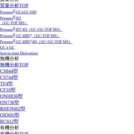
質量分析TOP
®
Pegasus
GCxGC-FID
®
Pegasus
BT
（GC-TOF MS）
®
Pegasus
BT 4D（GC×GC-TOF MS）
®
+
Pegasus
GC-HRT
（GC-TOF MS）
®
+
Pegasus
GC-HRT
4D（GC×GC-TOF MS）
GCｘGC
Just-in-time Derivatizer
無機分析
無機分析TOP
CS844型
CS744型
TF4型
CF10型
ONH836型
ON736型
RHEN602型
O836Si型
RC612型
有機分析
有機分析TOP