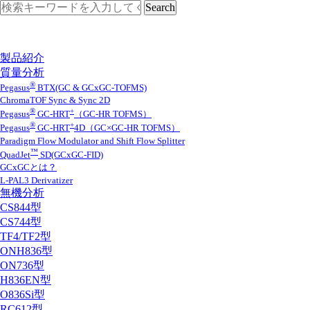
製品紹介
質量分析
®
Pegasus
BTX(GC & GCxGC-TOFMS)
ChromaTOF Sync & Sync 2D
®
+
Pegasus
GC-HRT
（GC-HR TOFMS）
®
+
Pegasus
GC-HRT
4D（GC×GC-HR TOFMS）
Paradigm Flow Modulator and Shift Flow Splitter
™
QuadJet
SD(GCxGC-FID)
GCxGCとは？
L-PAL3 Derivatizer
無機分析
CS844型
CS744型
TF4/TF2型
ONH836型
ON736型
H836EN型
O836Si型
RC612型