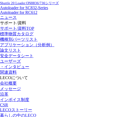
Shuttle 20 Loader ONH836/736シリーズ
Autoloader for SC832-Series
Autoloader for RC612
ニュース
サポート/資料
サポート/資料TOP
標準物質カタログ
機種別パーツリスト
アプリケーション（分析例）
論文リスト
安全データシート
ユーザーズ
・インタビュー
関連資料
LECOについて
会社概要
メッセージ
沿革
インボイス制度
CSR
LECOストーリー
暮らしの中のLECO