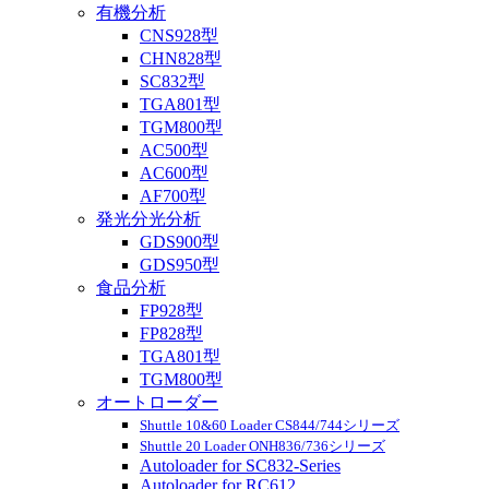
有機分析
CNS928型
CHN828型
SC832型
TGA801型
TGM800型
AC500型
AC600型
AF700型
発光分光分析
GDS900型
GDS950型
食品分析
FP928型
FP828型
TGA801型
TGM800型
オートローダー
Shuttle 10&60 Loader CS844/744シリーズ
Shuttle 20 Loader ONH836/736シリーズ
Autoloader for SC832-Series
Autoloader for RC612