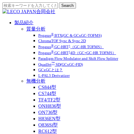
製品紹介
質量分析
®
Pegasus
BTX(GC & GCxGC-TOFMS)
ChromaTOF Sync & Sync 2D
®
+
Pegasus
GC-HRT
（GC-HR TOFMS）
®
+
Pegasus
GC-HRT
4D（GC×GC-HR TOFMS）
Paradigm Flow Modulator and Shift Flow Splitter
™
QuadJet
SD(GCxGC-FID)
GCxGCとは？
L-PAL3 Derivatizer
無機分析
CS844型
CS744型
TF4/TF2型
ONH836型
ON736型
H836EN型
O836Si型
RC612型