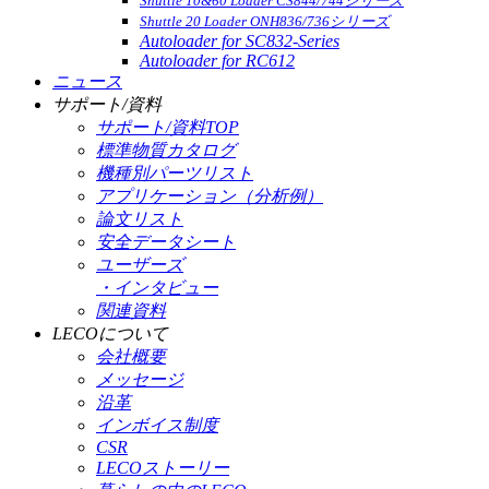
Shuttle 10&60 Loader CS844/744シリーズ
Shuttle 20 Loader ONH836/736シリーズ
Autoloader for SC832-Series
Autoloader for RC612
ニュース
サポート/資料
サポート/資料TOP
標準物質カタログ
機種別パーツリスト
アプリケーション（分析例）
論文リスト
安全データシート
ユーザーズ
・インタビュー
関連資料
LECOについて
会社概要
メッセージ
沿革
インボイス制度
CSR
LECOストーリー