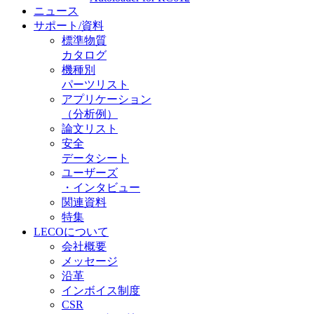
ニュース
サポート/資料
標準物質
カタログ
機種別
パーツリスト
アプリケーション
（分析例）
論文リスト
安全
データシート
ユーザーズ
・インタビュー
関連資料
特集
LECOについて
会社概要
メッセージ
沿革
インボイス制度
CSR