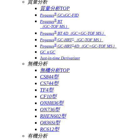
質量分析
質量分析TOP
®
Pegasus
GCxGC-FID
®
Pegasus
BT
（GC-TOF MS）
®
Pegasus
BT 4D（GC×GC-TOF MS）
®
+
Pegasus
GC-HRT
（GC-TOF MS）
®
+
Pegasus
GC-HRT
4D（GC×GC-TOF MS）
GCｘGC
Just-in-time Derivatizer
無機分析
無機分析TOP
CS844型
CS744型
TF4型
CF10型
ONH836型
ON736型
RHEN602型
O836Si型
RC612型
有機分析