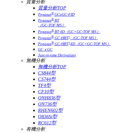
質量分析
質量分析TOP
®
Pegasus
GCxGC-FID
®
Pegasus
BT
（GC-TOF MS）
®
Pegasus
BT 4D（GC×GC-TOF MS）
®
+
Pegasus
GC-HRT
（GC-TOF MS）
®
+
Pegasus
GC-HRT
4D（GC×GC-TOF MS）
GCｘGC
Just-in-time Derivatizer
無機分析
無機分析TOP
CS844型
CS744型
TF4型
CF10型
ONH836型
ON736型
RHEN602型
O836Si型
RC612型
有機分析