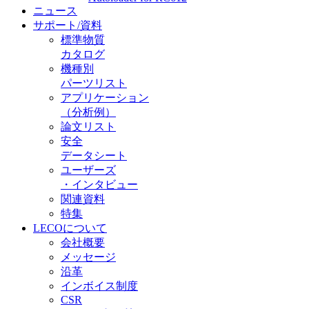
ニュース
サポート/資料
標準物質
カタログ
機種別
パーツリスト
アプリケーション
（分析例）
論文リスト
安全
データシート
ユーザーズ
・インタビュー
関連資料
特集
LECOについて
会社概要
メッセージ
沿革
インボイス制度
CSR