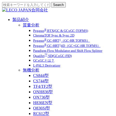
製品紹介
質量分析
®
Pegasus
BTX(GC & GCxGC-TOFMS)
ChromaTOF Sync & Sync 2D
®
+
Pegasus
GC-HRT
（GC-HR TOFMS）
®
+
Pegasus
GC-HRT
4D（GC×GC-HR TOFMS）
Paradigm Flow Modulator and Shift Flow Splitter
™
QuadJet
SD(GCxGC-FID)
GCxGCとは？
L-PAL3 Derivatizer
無機分析
CS844型
CS744型
TF4/TF2型
ONH836型
ON736型
H836EN型
O836Si型
RC612型