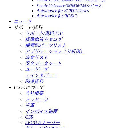
Shuttle 10&60 Loader CS844/744シリーズ
Shuttle 20 Loader ONH836/736シリーズ
Autoloader for SC832-Series
Autoloader for RC612
ニュース
サポート/資料
サポート/資料TOP
標準物質カタログ
機種別パーツリスト
アプリケーション（分析例）
論文リスト
安全データシート
ユーザーズ
・インタビュー
関連資料
LECOについて
会社概要
メッセージ
沿革
インボイス制度
CSR
LECOストーリー