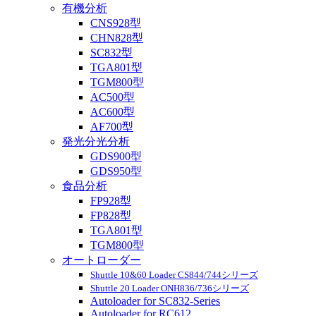
有機分析
CNS928型
CHN828型
SC832型
TGA801型
TGM800型
AC500型
AC600型
AF700型
発光分光分析
GDS900型
GDS950型
食品分析
FP928型
FP828型
TGA801型
TGM800型
オートローダー
Shuttle 10&60 Loader CS844/744シリーズ
Shuttle 20 Loader ONH836/736シリーズ
Autoloader for SC832-Series
Autoloader for RC612