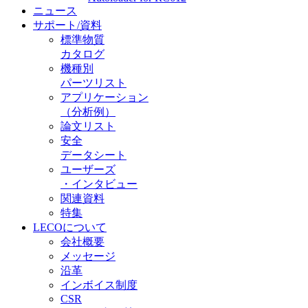
ニュース
サポート/資料
標準物質
カタログ
機種別
パーツリスト
アプリケーション
（分析例）
論文リスト
安全
データシート
ユーザーズ
・インタビュー
関連資料
特集
LECOについて
会社概要
メッセージ
沿革
インボイス制度
CSR