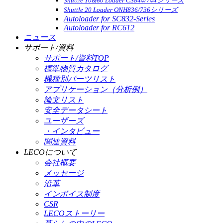
Shuttle 10&60 Loader CS844/744シリーズ
Shuttle 20 Loader ONH836/736シリーズ
Autoloader for SC832-Series
Autoloader for RC612
ニュース
サポート/資料
サポート/資料TOP
標準物質カタログ
機種別パーツリスト
アプリケーション（分析例）
論文リスト
安全データシート
ユーザーズ
・インタビュー
関連資料
LECOについて
会社概要
メッセージ
沿革
インボイス制度
CSR
LECOストーリー