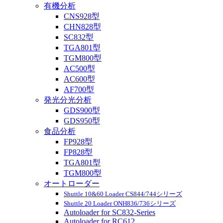
有機分析
CNS928型
CHN828型
SC832型
TGA801型
TGM800型
AC500型
AC600型
AF700型
発光分光分析
GDS900型
GDS950型
食品分析
FP928型
FP828型
TGA801型
TGM800型
オートローダー
Shuttle 10&60 Loader CS844/744シリーズ
Shuttle 20 Loader ONH836/736シリーズ
Autoloader for SC832-Series
Autoloader for RC612