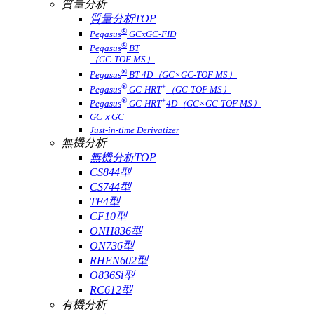
質量分析
質量分析TOP
®
Pegasus
GCxGC-FID
®
Pegasus
BT
（GC-TOF MS）
®
Pegasus
BT 4D（GC×GC-TOF MS）
®
+
Pegasus
GC-HRT
（GC-TOF MS）
®
+
Pegasus
GC-HRT
4D（GC×GC-TOF MS）
GCｘGC
Just-in-time Derivatizer
無機分析
無機分析TOP
CS844型
CS744型
TF4型
CF10型
ONH836型
ON736型
RHEN602型
O836Si型
RC612型
有機分析