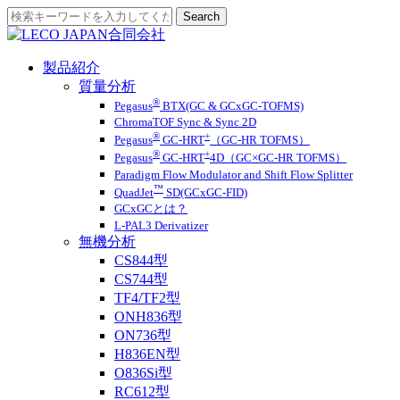
製品紹介
質量分析
®
Pegasus
BTX(GC & GCxGC-TOFMS)
ChromaTOF Sync & Sync 2D
®
+
Pegasus
GC-HRT
（GC-HR TOFMS）
®
+
Pegasus
GC-HRT
4D（GC×GC-HR TOFMS）
Paradigm Flow Modulator and Shift Flow Splitter
™
QuadJet
SD(GCxGC-FID)
GCxGCとは？
L-PAL3 Derivatizer
無機分析
CS844型
CS744型
TF4/TF2型
ONH836型
ON736型
H836EN型
O836Si型
RC612型