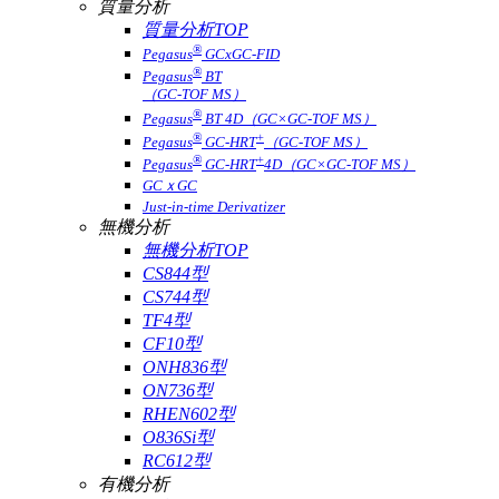
質量分析
質量分析TOP
®
Pegasus
GCxGC-FID
®
Pegasus
BT
（GC-TOF MS）
®
Pegasus
BT 4D（GC×GC-TOF MS）
®
+
Pegasus
GC-HRT
（GC-TOF MS）
®
+
Pegasus
GC-HRT
4D（GC×GC-TOF MS）
GCｘGC
Just-in-time Derivatizer
無機分析
無機分析TOP
CS844型
CS744型
TF4型
CF10型
ONH836型
ON736型
RHEN602型
O836Si型
RC612型
有機分析