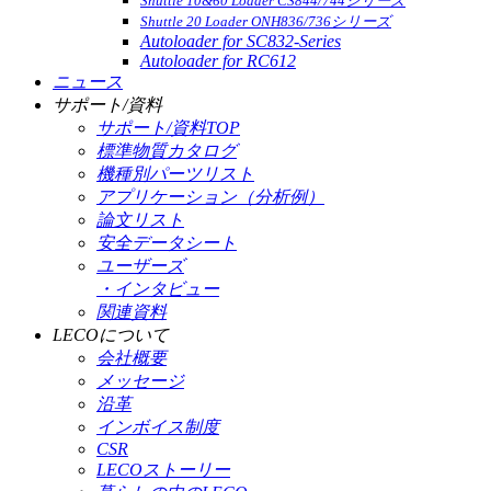
Shuttle 10&60 Loader CS844/744シリーズ
Shuttle 20 Loader ONH836/736シリーズ
Autoloader for SC832-Series
Autoloader for RC612
ニュース
サポート/資料
サポート/資料TOP
標準物質カタログ
機種別パーツリスト
アプリケーション（分析例）
論文リスト
安全データシート
ユーザーズ
・インタビュー
関連資料
LECOについて
会社概要
メッセージ
沿革
インボイス制度
CSR
LECOストーリー