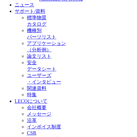
ニュース
サポート/資料
標準物質
カタログ
機種別
パーツリスト
アプリケーション
（分析例）
論文リスト
安全
データシート
ユーザーズ
・インタビュー
関連資料
特集
LECOについて
会社概要
メッセージ
沿革
インボイス制度
CSR