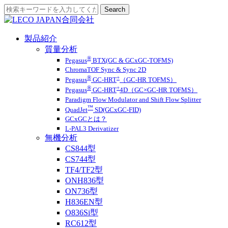
製品紹介
質量分析
®
Pegasus
BTX(GC & GCxGC-TOFMS)
ChromaTOF Sync & Sync 2D
®
+
Pegasus
GC-HRT
（GC-HR TOFMS）
®
+
Pegasus
GC-HRT
4D（GC×GC-HR TOFMS）
Paradigm Flow Modulator and Shift Flow Splitter
™
QuadJet
SD(GCxGC-FID)
GCxGCとは？
L-PAL3 Derivatizer
無機分析
CS844型
CS744型
TF4/TF2型
ONH836型
ON736型
H836EN型
O836Si型
RC612型