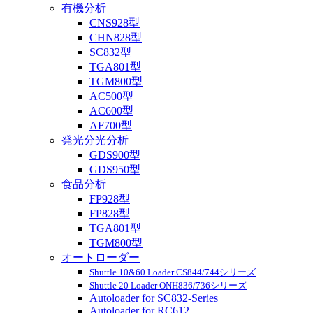
有機分析
CNS928型
CHN828型
SC832型
TGA801型
TGM800型
AC500型
AC600型
AF700型
発光分光分析
GDS900型
GDS950型
食品分析
FP928型
FP828型
TGA801型
TGM800型
オートローダー
Shuttle 10&60 Loader CS844/744シリーズ
Shuttle 20 Loader ONH836/736シリーズ
Autoloader for SC832-Series
Autoloader for RC612