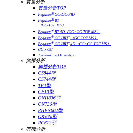
質量分析
質量分析TOP
®
Pegasus
GCxGC-FID
®
Pegasus
BT
（GC-TOF MS）
®
Pegasus
BT 4D（GC×GC-TOF MS）
®
+
Pegasus
GC-HRT
（GC-TOF MS）
®
+
Pegasus
GC-HRT
4D（GC×GC-TOF MS）
GCｘGC
Just-in-time Derivatizer
無機分析
無機分析TOP
CS844型
CS744型
TF4型
CF10型
ONH836型
ON736型
RHEN602型
O836Si型
RC612型
有機分析