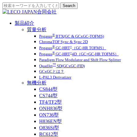
製品紹介
質量分析
®
Pegasus
BTX(GC & GCxGC-TOFMS)
ChromaTOF Sync & Sync 2D
®
+
Pegasus
GC-HRT
（GC-HR TOFMS）
®
+
Pegasus
GC-HRT
4D（GC×GC-HR TOFMS）
Paradigm Flow Modulator and Shift Flow Splitter
™
QuadJet
SD(GCxGC-FID)
GCxGCとは？
L-PAL3 Derivatizer
無機分析
CS844型
CS744型
TF4/TF2型
ONH836型
ON736型
H836EN型
O836Si型
RC612型