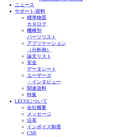
ニュース
サポート/資料
標準物質
カタログ
機種別
パーツリスト
アプリケーション
（分析例）
論文リスト
安全
データシート
ユーザーズ
・インタビュー
関連資料
特集
LECOについて
会社概要
メッセージ
沿革
インボイス制度
CSR