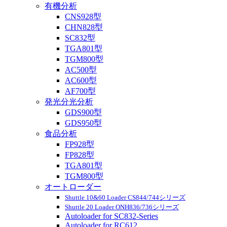
有機分析
CNS928型
CHN828型
SC832型
TGA801型
TGM800型
AC500型
AC600型
AF700型
発光分光分析
GDS900型
GDS950型
食品分析
FP928型
FP828型
TGA801型
TGM800型
オートローダー
Shuttle 10&60 Loader CS844/744シリーズ
Shuttle 20 Loader ONH836/736シリーズ
Autoloader for SC832-Series
Autoloader for RC612