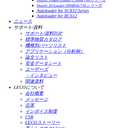
Shuttle 10&60 Loader CS844/744シリーズ
Shuttle 20 Loader ONH836/736シリーズ
Autoloader for SC832-Series
Autoloader for RC612
ニュース
サポート/資料
サポート/資料TOP
標準物質カタログ
機種別パーツリスト
アプリケーション（分析例）
論文リスト
安全データシート
ユーザーズ
・インタビュー
関連資料
LECOについて
会社概要
メッセージ
沿革
インボイス制度
CSR
LECOストーリー