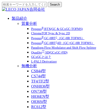
製品紹介
質量分析
®
Pegasus
BTX(GC & GCxGC-TOFMS)
ChromaTOF Sync & Sync 2D
®
+
Pegasus
GC-HRT
（GC-HR TOFMS）
®
+
Pegasus
GC-HRT
4D（GC×GC-HR TOFMS）
Paradigm Flow Modulator and Shift Flow Splitter
™
QuadJet
SD(GCxGC-FID)
GCxGCとは？
L-PAL3 Derivatizer
無機分析
CS844型
CS744型
TF4/TF2型
ONH836型
ON736型
H836EN型
O836Si型
RC612型