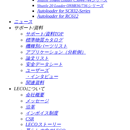
Shuttle 10&60 Loader CS844/744シリーズ
Shuttle 20 Loader ONH836/736シリーズ
Autoloader for SC832-Series
Autoloader for RC612
ニュース
サポート/資料
サポート/資料TOP
標準物質カタログ
機種別パーツリスト
アプリケーション（分析例）
論文リスト
安全データシート
ユーザーズ
・インタビュー
関連資料
LECOについて
会社概要
メッセージ
沿革
インボイス制度
CSR
LECOストーリー