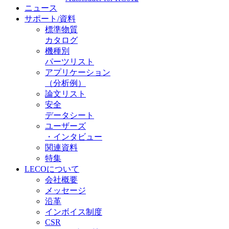
ニュース
サポート/資料
標準物質
カタログ
機種別
パーツリスト
アプリケーション
（分析例）
論文リスト
安全
データシート
ユーザーズ
・インタビュー
関連資料
特集
LECOについて
会社概要
メッセージ
沿革
インボイス制度
CSR