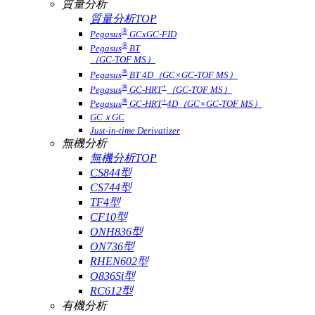
質量分析
質量分析TOP
®
Pegasus
GCxGC-FID
®
Pegasus
BT
（GC-TOF MS）
®
Pegasus
BT 4D（GC×GC-TOF MS）
®
+
Pegasus
GC-HRT
（GC-TOF MS）
®
+
Pegasus
GC-HRT
4D（GC×GC-TOF MS）
GCｘGC
Just-in-time Derivatizer
無機分析
無機分析TOP
CS844型
CS744型
TF4型
CF10型
ONH836型
ON736型
RHEN602型
O836Si型
RC612型
有機分析