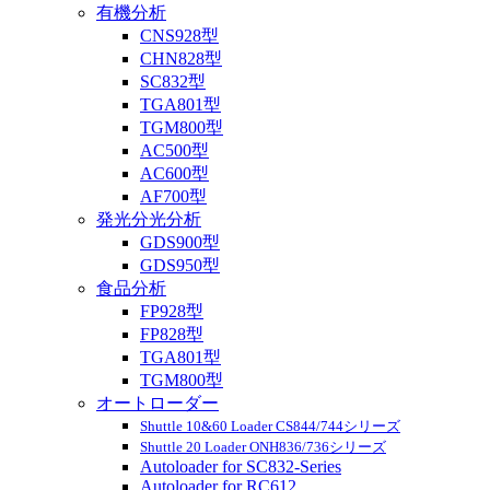
有機分析
CNS928型
CHN828型
SC832型
TGA801型
TGM800型
AC500型
AC600型
AF700型
発光分光分析
GDS900型
GDS950型
食品分析
FP928型
FP828型
TGA801型
TGM800型
オートローダー
Shuttle 10&60 Loader CS844/744シリーズ
Shuttle 20 Loader ONH836/736シリーズ
Autoloader for SC832-Series
Autoloader for RC612