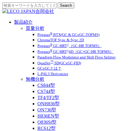
製品紹介
質量分析
®
Pegasus
BTX(GC & GCxGC-TOFMS)
ChromaTOF Sync & Sync 2D
®
+
Pegasus
GC-HRT
（GC-HR TOFMS）
®
+
Pegasus
GC-HRT
4D（GC×GC-HR TOFMS）
Paradigm Flow Modulator and Shift Flow Splitter
™
QuadJet
SD(GCxGC-FID)
GCxGCとは？
L-PAL3 Derivatizer
無機分析
CS844型
CS744型
TF4/TF2型
ONH836型
ON736型
H836EN型
O836Si型
RC612型