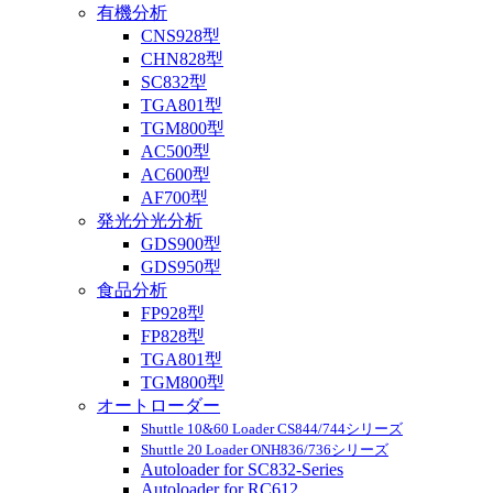
有機分析
CNS928型
CHN828型
SC832型
TGA801型
TGM800型
AC500型
AC600型
AF700型
発光分光分析
GDS900型
GDS950型
食品分析
FP928型
FP828型
TGA801型
TGM800型
オートローダー
Shuttle 10&60 Loader CS844/744シリーズ
Shuttle 20 Loader ONH836/736シリーズ
Autoloader for SC832-Series
Autoloader for RC612