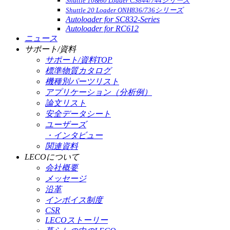
Shuttle 10&60 Loader CS844/744シリーズ
Shuttle 20 Loader ONH836/736シリーズ
Autoloader for SC832-Series
Autoloader for RC612
ニュース
サポート/資料
サポート/資料TOP
標準物質カタログ
機種別パーツリスト
アプリケーション（分析例）
論文リスト
安全データシート
ユーザーズ
・インタビュー
関連資料
LECOについて
会社概要
メッセージ
沿革
インボイス制度
CSR
LECOストーリー