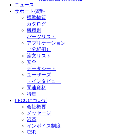
ニュース
サポート/資料
標準物質
カタログ
機種別
パーツリスト
アプリケーション
（分析例）
論文リスト
安全
データシート
ユーザーズ
・インタビュー
関連資料
特集
LECOについて
会社概要
メッセージ
沿革
インボイス制度
CSR