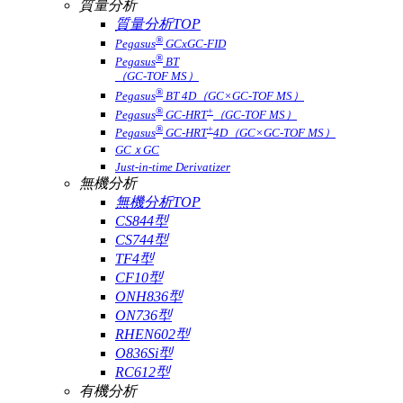
質量分析
質量分析TOP
®
Pegasus
GCxGC-FID
®
Pegasus
BT
（GC-TOF MS）
®
Pegasus
BT 4D（GC×GC-TOF MS）
®
+
Pegasus
GC-HRT
（GC-TOF MS）
®
+
Pegasus
GC-HRT
4D（GC×GC-TOF MS）
GCｘGC
Just-in-time Derivatizer
無機分析
無機分析TOP
CS844型
CS744型
TF4型
CF10型
ONH836型
ON736型
RHEN602型
O836Si型
RC612型
有機分析