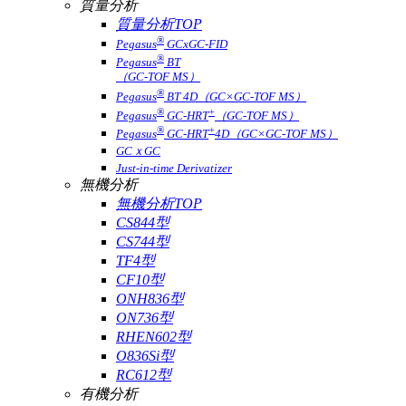
質量分析
質量分析TOP
®
Pegasus
GCxGC-FID
®
Pegasus
BT
（GC-TOF MS）
®
Pegasus
BT 4D（GC×GC-TOF MS）
®
+
Pegasus
GC-HRT
（GC-TOF MS）
®
+
Pegasus
GC-HRT
4D（GC×GC-TOF MS）
GCｘGC
Just-in-time Derivatizer
無機分析
無機分析TOP
CS844型
CS744型
TF4型
CF10型
ONH836型
ON736型
RHEN602型
O836Si型
RC612型
有機分析