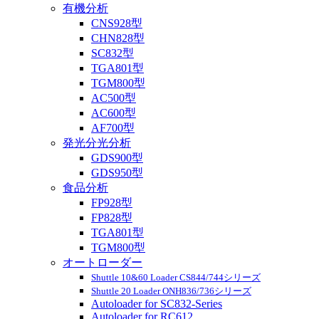
有機分析
CNS928型
CHN828型
SC832型
TGA801型
TGM800型
AC500型
AC600型
AF700型
発光分光分析
GDS900型
GDS950型
食品分析
FP928型
FP828型
TGA801型
TGM800型
オートローダー
Shuttle 10&60 Loader CS844/744シリーズ
Shuttle 20 Loader ONH836/736シリーズ
Autoloader for SC832-Series
Autoloader for RC612