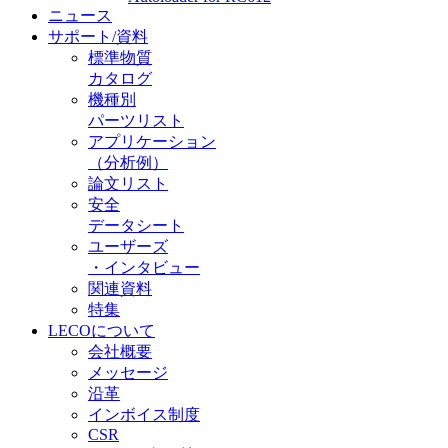
ニュース
サポート/資料
標準物質
カタログ
機種別
パーツリスト
アプリケーション
（分析例）
論文リスト
安全
データシート
ユーザーズ
・インタビュー
関連資料
特集
LECOについて
会社概要
メッセージ
沿革
インボイス制度
CSR