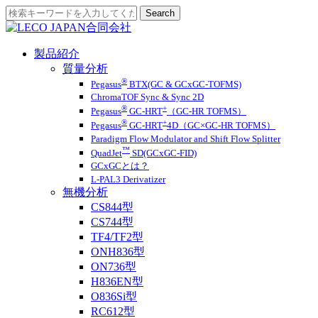
製品紹介
質量分析
®
Pegasus
BTX(GC & GCxGC-TOFMS)
ChromaTOF Sync & Sync 2D
®
+
Pegasus
GC-HRT
（GC-HR TOFMS）
®
+
Pegasus
GC-HRT
4D（GC×GC-HR TOFMS）
Paradigm Flow Modulator and Shift Flow Splitter
™
QuadJet
SD(GCxGC-FID)
GCxGCとは？
L-PAL3 Derivatizer
無機分析
CS844型
CS744型
TF4/TF2型
ONH836型
ON736型
H836EN型
O836Si型
RC612型