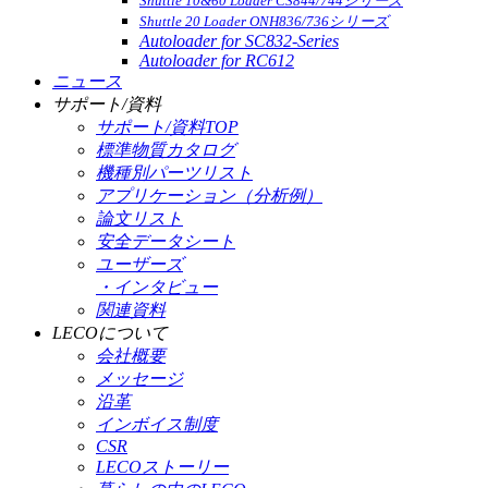
Shuttle 10&60 Loader CS844/744シリーズ
Shuttle 20 Loader ONH836/736シリーズ
Autoloader for SC832-Series
Autoloader for RC612
ニュース
サポート/資料
サポート/資料TOP
標準物質カタログ
機種別パーツリスト
アプリケーション（分析例）
論文リスト
安全データシート
ユーザーズ
・インタビュー
関連資料
LECOについて
会社概要
メッセージ
沿革
インボイス制度
CSR
LECOストーリー