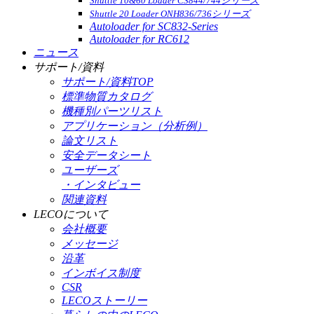
Shuttle 10&60 Loader CS844/744シリーズ
Shuttle 20 Loader ONH836/736シリーズ
Autoloader for SC832-Series
Autoloader for RC612
ニュース
サポート/資料
サポート/資料TOP
標準物質カタログ
機種別パーツリスト
アプリケーション（分析例）
論文リスト
安全データシート
ユーザーズ
・インタビュー
関連資料
LECOについて
会社概要
メッセージ
沿革
インボイス制度
CSR
LECOストーリー