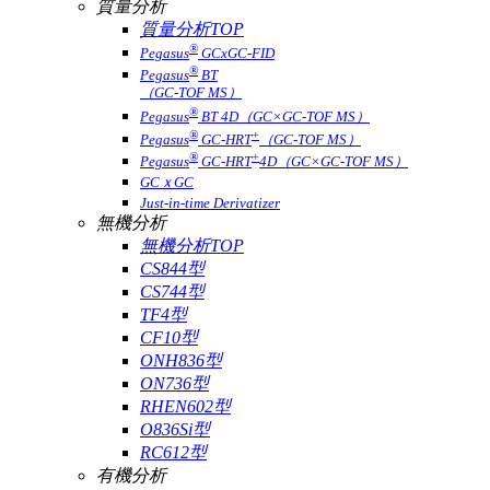
質量分析
質量分析TOP
®
Pegasus
GCxGC-FID
®
Pegasus
BT
（GC-TOF MS）
®
Pegasus
BT 4D（GC×GC-TOF MS）
®
+
Pegasus
GC-HRT
（GC-TOF MS）
®
+
Pegasus
GC-HRT
4D（GC×GC-TOF MS）
GCｘGC
Just-in-time Derivatizer
無機分析
無機分析TOP
CS844型
CS744型
TF4型
CF10型
ONH836型
ON736型
RHEN602型
O836Si型
RC612型
有機分析