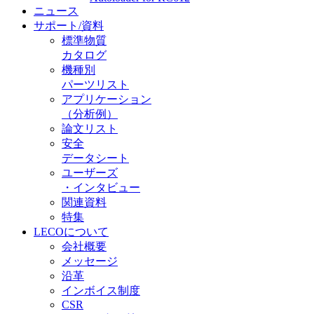
ニュース
サポート/資料
標準物質
カタログ
機種別
パーツリスト
アプリケーション
（分析例）
論文リスト
安全
データシート
ユーザーズ
・インタビュー
関連資料
特集
LECOについて
会社概要
メッセージ
沿革
インボイス制度
CSR