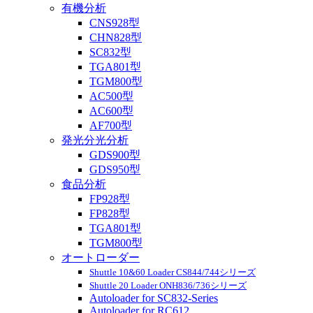
有機分析
CNS928型
CHN828型
SC832型
TGA801型
TGM800型
AC500型
AC600型
AF700型
発光分光分析
GDS900型
GDS950型
食品分析
FP928型
FP828型
TGA801型
TGM800型
オートローダー
Shuttle 10&60 Loader CS844/744シリーズ
Shuttle 20 Loader ONH836/736シリーズ
Autoloader for SC832-Series
Autoloader for RC612