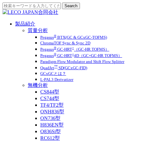
製品紹介
質量分析
®
Pegasus
BTX(GC & GCxGC-TOFMS)
ChromaTOF Sync & Sync 2D
®
+
Pegasus
GC-HRT
（GC-HR TOFMS）
®
+
Pegasus
GC-HRT
4D（GC×GC-HR TOFMS）
Paradigm Flow Modulator and Shift Flow Splitter
™
QuadJet
SD(GCxGC-FID)
GCxGCとは？
L-PAL3 Derivatizer
無機分析
CS844型
CS744型
TF4/TF2型
ONH836型
ON736型
H836EN型
O836Si型
RC612型