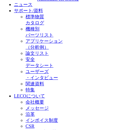
ニュース
サポート/資料
標準物質
カタログ
機種別
パーツリスト
アプリケーション
（分析例）
論文リスト
安全
データシート
ユーザーズ
・インタビュー
関連資料
特集
LECOについて
会社概要
メッセージ
沿革
インボイス制度
CSR