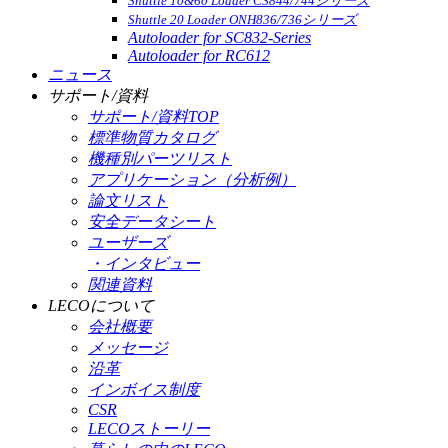
Shuttle 10&60 Loader CS844/744シリーズ
Shuttle 20 Loader ONH836/736シリーズ
Autoloader for SC832-Series
Autoloader for RC612
ニュース
サポート/資料
サポート/資料TOP
標準物質カタログ
機種別パーツリスト
アプリケーション（分析例）
論文リスト
安全データシート
ユーザーズ
・インタビュー
関連資料
LECOについて
会社概要
メッセージ
沿革
インボイス制度
CSR
LECOストーリー