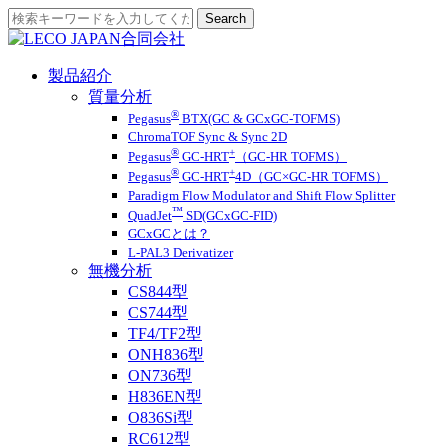
製品紹介
質量分析
®
Pegasus
BTX(GC & GCxGC-TOFMS)
ChromaTOF Sync & Sync 2D
®
+
Pegasus
GC-HRT
（GC-HR TOFMS）
®
+
Pegasus
GC-HRT
4D（GC×GC-HR TOFMS）
Paradigm Flow Modulator and Shift Flow Splitter
™
QuadJet
SD(GCxGC-FID)
GCxGCとは？
L-PAL3 Derivatizer
無機分析
CS844型
CS744型
TF4/TF2型
ONH836型
ON736型
H836EN型
O836Si型
RC612型