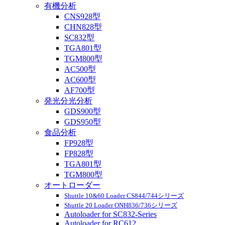
有機分析
CNS928型
CHN828型
SC832型
TGA801型
TGM800型
AC500型
AC600型
AF700型
発光分光分析
GDS900型
GDS950型
食品分析
FP928型
FP828型
TGA801型
TGM800型
オートローダー
Shuttle 10&60 Loader CS844/744シリーズ
Shuttle 20 Loader ONH836/736シリーズ
Autoloader for SC832-Series
Autoloader for RC612