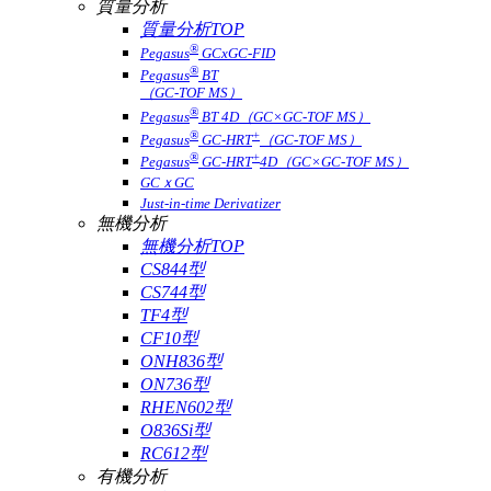
質量分析
質量分析TOP
®
Pegasus
GCxGC-FID
®
Pegasus
BT
（GC-TOF MS）
®
Pegasus
BT 4D（GC×GC-TOF MS）
®
+
Pegasus
GC-HRT
（GC-TOF MS）
®
+
Pegasus
GC-HRT
4D（GC×GC-TOF MS）
GCｘGC
Just-in-time Derivatizer
無機分析
無機分析TOP
CS844型
CS744型
TF4型
CF10型
ONH836型
ON736型
RHEN602型
O836Si型
RC612型
有機分析