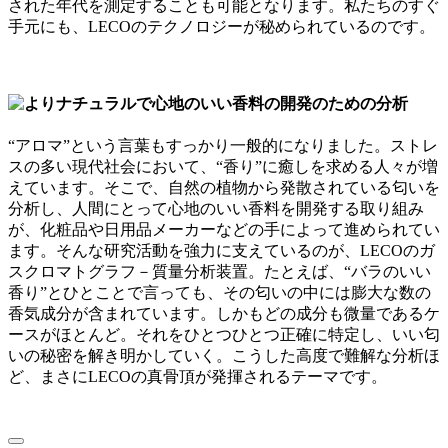
された年代を測定することも可能となります。私たちのすぐ
手元にも、LECOのテクノロジーが秘められているのです。
“アロマ”という言葉もすっかり一般的になりました。ストレ
スの多い現代社会において、“香り”に癒しを求める人々が増
えています。そこで、自然の植物から発散されている匂いを
分析し、人間にとって心地のいい香料を開発する取り組み
が、化粧品や日用品メーカーなどの手によって進められてい
ます。そんな研究活動を強力に支えているのが、LECOのガ
スクロマトグラフ－質量分析装置。たとえば、“バラのいい
香り”とひとことで言っても、その匂いの中には膨大な数の
香気成分が含まれています。しかもどの成分も微量であるケ
ースがほとんど。それをひとつひとつ正確に特定し、いい匂
いの秘密を解き明かしていく。こうした高度で難解な分析ほ
ど、まさにLECOの真骨頂が発揮されるテーマです。