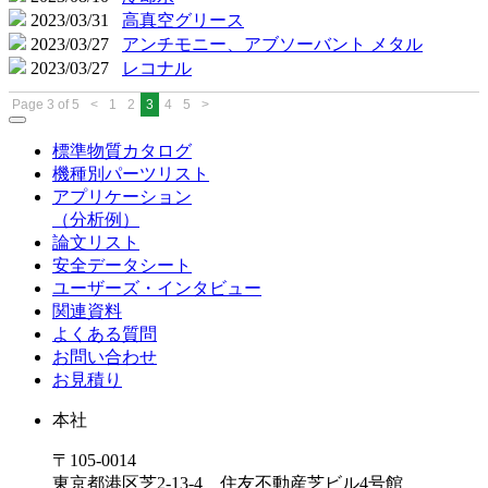
2023/03/31
高真空グリース
2023/03/27
アンチモニー、アブソーバント メタル
2023/03/27
レコナル
Page 3 of 5
<
1
2
3
4
5
>
標準物質カタログ
機種別パーツリスト
アプリケーション
（分析例）
論文リスト
安全データシート
ユーザーズ・インタビュー
関連資料
よくある質問
お問い合わせ
お見積り
本社
〒105-0014
東京都港区芝2-13-4 住友不動産芝ビル4号館