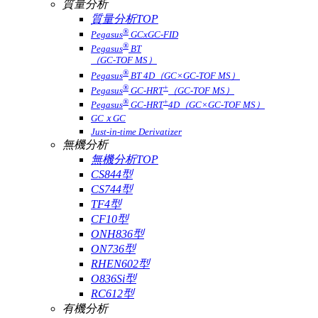
質量分析
質量分析TOP
®
Pegasus
GCxGC-FID
®
Pegasus
BT
（GC-TOF MS）
®
Pegasus
BT 4D（GC×GC-TOF MS）
®
+
Pegasus
GC-HRT
（GC-TOF MS）
®
+
Pegasus
GC-HRT
4D（GC×GC-TOF MS）
GCｘGC
Just-in-time Derivatizer
無機分析
無機分析TOP
CS844型
CS744型
TF4型
CF10型
ONH836型
ON736型
RHEN602型
O836Si型
RC612型
有機分析