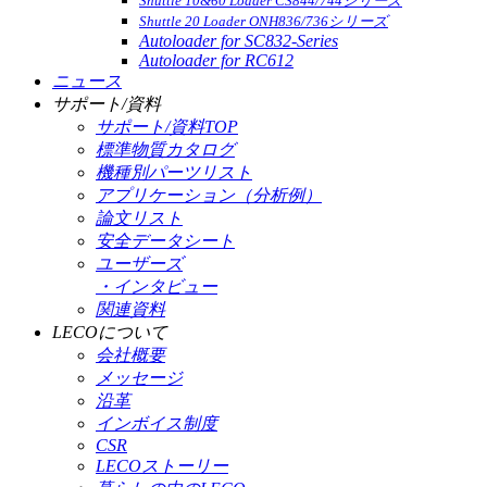
Shuttle 10&60 Loader CS844/744シリーズ
Shuttle 20 Loader ONH836/736シリーズ
Autoloader for SC832-Series
Autoloader for RC612
ニュース
サポート/資料
サポート/資料TOP
標準物質カタログ
機種別パーツリスト
アプリケーション（分析例）
論文リスト
安全データシート
ユーザーズ
・インタビュー
関連資料
LECOについて
会社概要
メッセージ
沿革
インボイス制度
CSR
LECOストーリー