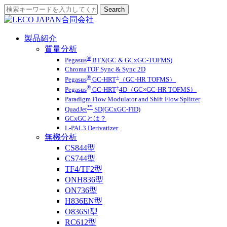
製品紹介
質量分析
®
Pegasus
BTX(GC & GCxGC-TOFMS)
ChromaTOF Sync & Sync 2D
®
+
Pegasus
GC-HRT
（GC-HR TOFMS）
®
+
Pegasus
GC-HRT
4D（GC×GC-HR TOFMS）
Paradigm Flow Modulator and Shift Flow Splitter
™
QuadJet
SD(GCxGC-FID)
GCxGCとは？
L-PAL3 Derivatizer
無機分析
CS844型
CS744型
TF4/TF2型
ONH836型
ON736型
H836EN型
O836Si型
RC612型