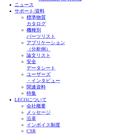
ニュース
サポート/資料
標準物質
カタログ
機種別
パーツリスト
アプリケーション
（分析例）
論文リスト
安全
データシート
ユーザーズ
・インタビュー
関連資料
特集
LECOについて
会社概要
メッセージ
沿革
インボイス制度
CSR