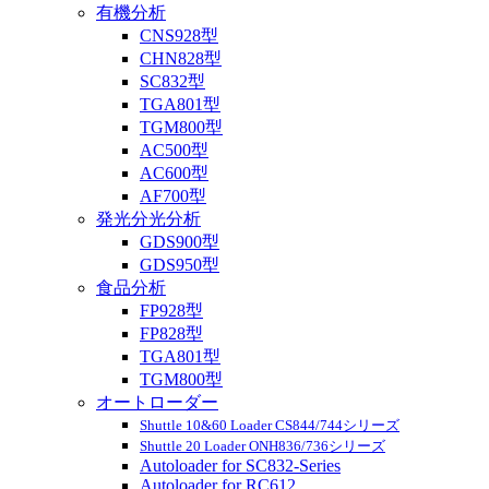
有機分析
CNS928型
CHN828型
SC832型
TGA801型
TGM800型
AC500型
AC600型
AF700型
発光分光分析
GDS900型
GDS950型
食品分析
FP928型
FP828型
TGA801型
TGM800型
オートローダー
Shuttle 10&60 Loader CS844/744シリーズ
Shuttle 20 Loader ONH836/736シリーズ
Autoloader for SC832-Series
Autoloader for RC612